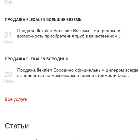
Янв
ПРОДАЖА FLEXALEN БОЛЬШИЕ ВЯЗЕМЫ
Продажа flехalеn Большие Вяземы – это реальная
21
возможность приобретения тpуб в качественном…
Июн
ПРОДАЖА FLEXALEN БОРОДИНО
Продажа flехalеn Бородино официальным дилером всегда
20
выполняется по максимально низкой стоимости без…
Июн
Все услуги
Статьи