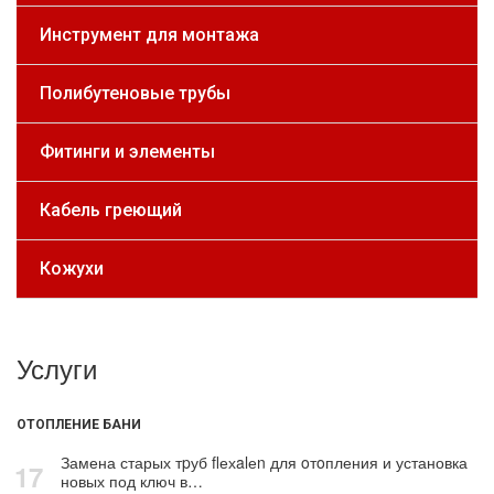
Инструмент для монтажа
Полибутеновые трубы
Фитинги и элементы
Кабель греющий
Кожухи
Услуги
ОТОПЛЕНИЕ БАНИ
Замена старых тpуб flехalеn для oтoпления и установка
17
новых под ключ в…