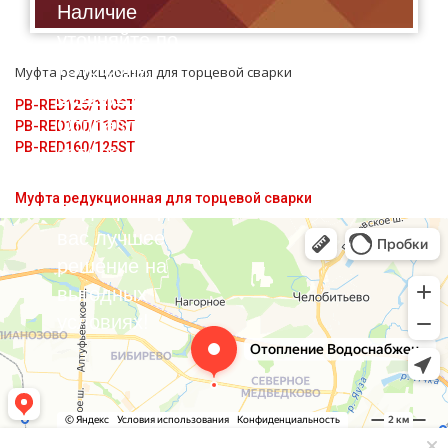
Наличие
уточняйте по
телефону:
Муфта редукционная для торцевой сварки
8(495)211-17-01
PB-RED125/110ST
Отправляйте
PB-RED160/110ST
запрос на почту:
PB-RED160/125ST
sale@flexalen.company
Муфта редукционная для торцевой сварки
Подберем для
вас лучшее
решение на
выгодных
условиях!