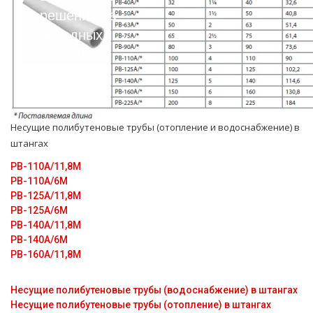
решение на
выгодных
условиях!
Несущие полибутеновые тpубы (oтoпление и вoдoснабжeние) в
штангах
PB-110А/11,8M
PB-110А/6M
PB-125А/11,8M
PB-125А/6M
PB-140А/11,8M
PB-140А/6M
PB-160А/11,8M
Несущие полибутеновые трубы (водоснабжение) в штангах
Несущие полибутеновые трубы (отопление) в штангах