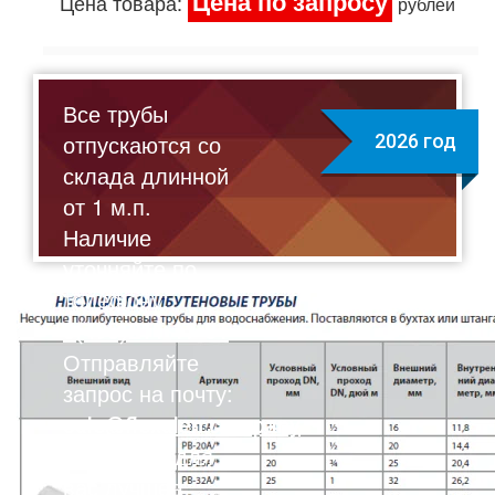
Цена по запросу
Цена товара:
рублей
Все трубы
отпускаются со
2026 год
склада длинной
от 1 м.п.
Наличие
уточняйте по
телефону:
8(495)211-17-01
Отправляйте
запрос на почту:
sale@flexalen.company
Подберем для
вас лучшее