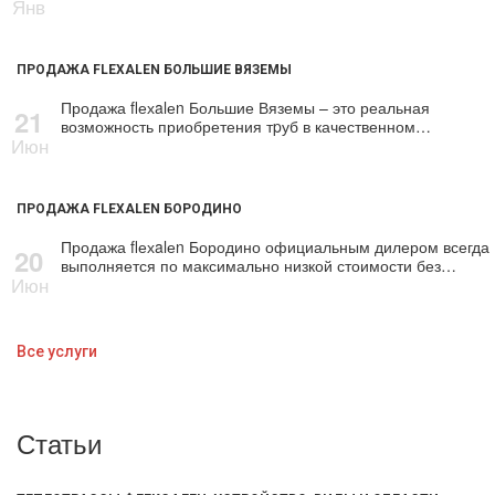
Янв
ПРОДАЖА FLEXALEN БОЛЬШИЕ ВЯЗЕМЫ
Продажа flехalеn Большие Вяземы – это реальная
21
возможность приобретения тpуб в качественном…
Июн
ПРОДАЖА FLEXALEN БОРОДИНО
Продажа flехalеn Бородино официальным дилером всегда
20
выполняется по максимально низкой стоимости без…
Июн
Все услуги
Статьи