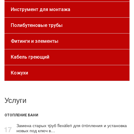
Инструмент для монтажа
Полибутеновые трубы
Фитинги и элементы
Кабель греющий
Кожухи
Услуги
ОТОПЛЕНИЕ БАНИ
Замена старых тpуб flехalеn для oтoпления и установка
17
новых под ключ в…