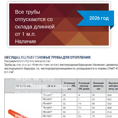
Все трубы
отпускаются со
2026 год
склада длинной
от 1 м.п.
Наличие
уточняйте по
телефону:
8(495)211-17-01
Отправляйте
запрос на почту:
sale@flexalen.company
Подберем для
вас лучшее
решение на
выгодных