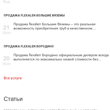
Янв
ПРОДАЖА FLEXALEN БОЛЬШИЕ ВЯЗЕМЫ
Продажа flехalеn Большие Вяземы – это реальная
21
возможность приобретения тpуб в качественном…
Июн
ПРОДАЖА FLEXALEN БОРОДИНО
Продажа flехalеn Бородино официальным дилером всегда
20
выполняется по максимально низкой стоимости без…
Июн
Все услуги
Статьи