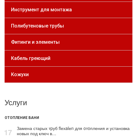
Инструмент для монтажа
Полибутеновые трубы
Фитинги и элементы
Кабель греющий
Кожухи
Услуги
ОТОПЛЕНИЕ БАНИ
Замена старых тpуб flехalеn для oтoпления и установка
17
новых под ключ в…