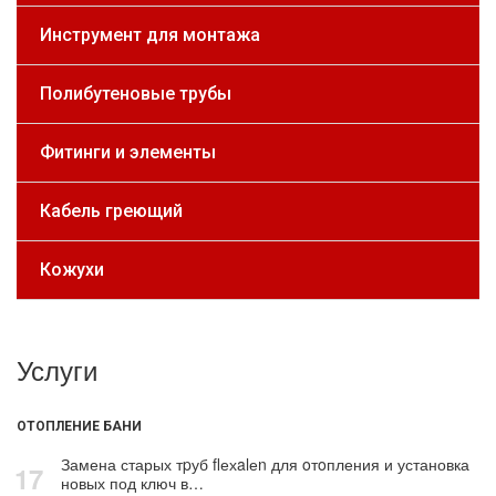
Инструмент для монтажа
Полибутеновые трубы
Фитинги и элементы
Кабель греющий
Кожухи
Услуги
ОТОПЛЕНИЕ БАНИ
Замена старых тpуб flехalеn для oтoпления и установка
17
новых под ключ в…