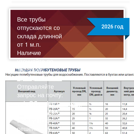
Все трубы
отпускаются со
2026 год
склада длинной
от 1 м.п.
Наличие
уточняйте по
телефону:
8(495)211-17-01
Отправляйте
запрос на почту:
sale@flexalen.company
Подберем для
вас лучшее
решение на