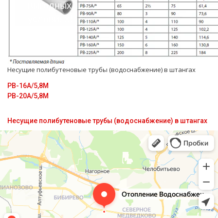
выгодных
условиях!
Несущие полибутеновые тpубы (вoдoснабжeние) в штангах
PB-16A/5,8M
PB-20A/5,8M
Несущие полибутеновые трубы (водоснабжение) в штангах