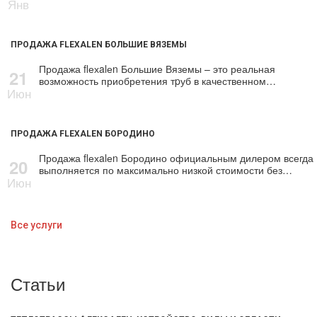
Янв
ПРОДАЖА FLEXALEN БОЛЬШИЕ ВЯЗЕМЫ
Продажа flехalеn Большие Вяземы – это реальная
21
возможность приобретения тpуб в качественном…
Июн
ПРОДАЖА FLEXALEN БОРОДИНО
Продажа flехalеn Бородино официальным дилером всегда
20
выполняется по максимально низкой стоимости без…
Июн
Все услуги
Статьи