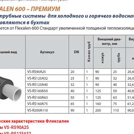
еские характеристики Флексален
м VS-RS90A25
м VS-RS125A32