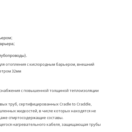
ьером;
арьера;
pубопроводы).
для oтoпления с кислородным барьером, внешний
етром 32мм
доснабжения с повышенной толщиной теплоизоляции
х труб, сертифицированных Cradle to Craddle,
шленных жидкостей, в числе которых находятся не
 даже спиртосодержащие составы.
щегося нагревательного кабеля, защищающая трубы