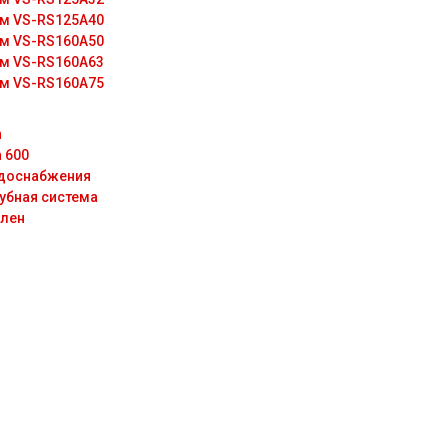
м VS-RS125A40
м VS-RS160A50
м VS-RS160A63
м VS-RS160A75
n
n 600
доснабжения
убная система
лен