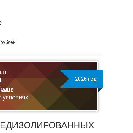
0
рублей
.п.
2026 год
1
mpany
 условиях!
РЕДИЗОЛИРОВАННЫХ