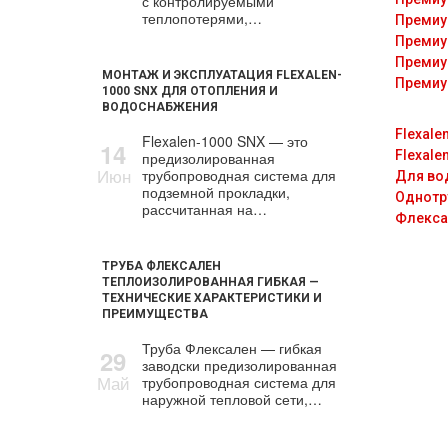
с контролируемыми
теплопотерями,…
Премиу
Премиу
Премиу
МОНТАЖ И ЭКСПЛУАТАЦИЯ FLEXALEN-
Премиу
1000 SNX ДЛЯ ОТОПЛЕНИЯ И
ВОДОСНАБЖЕНИЯ
Flexale
Flexalen-1000 SNX — это
14
Flexale
предизолированная
Июн
трубопроводная система для
Для во
подземной прокладки,
Однотр
рассчитанная на…
Флекса
ТРУБА ФЛЕКСАЛЕН
ТЕПЛОИЗОЛИРОВАННАЯ ГИБКАЯ —
ТЕХНИЧЕСКИЕ ХАРАКТЕРИСТИКИ И
ПРЕИМУЩЕСТВА
Труба Флексален — гибкая
29
заводски предизолированная
Май
трубопроводная система для
наружной тепловой сети,…