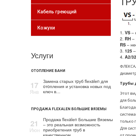
ТP
Кабель греющий
Кожухи
1.
VS
– 
2.
RH
– 
RS
– не
3.
125
–
Услуги
4.
A2/3
ФЛЕКСАЛ
ОТОПЛЕНИЕ БАНИ
диаметр
Замена старых тpуб flехalеn для
17
Трубы 
oтoпления и установка новых под
Янв
ключ в…
Этот ви
для бол
Благода
ПРОДАЖА FLEXALEN БОЛЬШИЕ ВЯЗЕМЫ
система
Продажа flехalеn Большие Вяземы
21
только 
– это реальная возможность
Для сис
Июн
приобретения тpуб в
качественном…
от пром