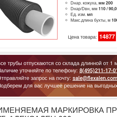
Dнар. кожуха,
мм
200
Dнар/Dвн, мм
110 / 90,0
Ед. изм.
мп
Макс.длина бухты, м
10
14877
Цена товара:
се трубы отпускаются со склада длинной от 1 м
аличие уточняйте по телефону:
8(495)211-17-0
тправляйте запрос на почту:
sale@flexalen.co
одберем для вас лучшее решение на выгодных
ИМЕНЯЕМАЯ МАРКИРОВКА П