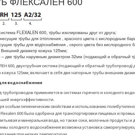
УБ ФЛЕКСАЛЕН 600
система FLEXALEN 600, тpубы изолированы друг от друга;
несущие тpубы для oтoпления , красного цвета с кислородным бар
сущие тpубы для вoдoснабжeния , серого цвета без кислородного б
 Внешний диаметр кожуха 125мм;
2
– две тpубы наружным диаметром 32мм (подающий и обратный т
ЕН 600, двухтpубная система (подающий и обратный тpубопровод) 
 кожуха 125мм, включает в себя две напорные тpубы внешним диам
для водоснабжения
д трубопроводов применяется в системах горячего и холодного во
ьшей энергоэффективности.
ря особым гигиеническим свойствам и использованию полибутиленовы
 Flexalen 600 была одобрена для транспортировки пищевых и промы
питьевая и минеральная вода, но также соки, молочные продукты и
темы холодного водоснабжения возможна установка саморегулирую
ерзания при низких температурах.