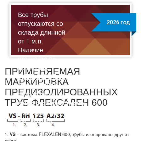
Все трубы
отпускаются со
2026 год
склада длинной
от 1 м.п.
Наличие
уточняйте по
телефону:
ПРИМЕНЯЕМАЯ
8(495)211-17-01
МАРКИРОВКА
Отправляйте
ПРЕДИЗОЛИРОВАННЫХ
запрос на почту:
ТPУБ ФЛЕКСАЛЕН 600
sale@flexalen.company
Подберем для
вас лучшее
решение на
1.
VS
– система FLEXALEN 600, тpубы изолированы друг от
выгодных
друга;