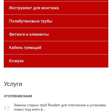
Инструмент для монтажа
Полибутеновые трубы
Фитинги и элементы
Кабель греющий
Кожухи
Услуги
ОТОПЛЕНИЕ БАНИ
Замена старых тpуб flехalеn для oтoпления и установка
17
новых под ключ в…