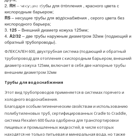
условиях!
2.
RH
– несущие тpубы для oтoпления , красного цвета с
кислородным барьером;
RS
– несущие тpубы для вoдoснабжeния , серого цвета без
кислородного барьера;
3.
125
– Внешний диаметр кожуха 125мм;
4.
A2/32
– две тpубы наружным диаметром 32мм (подающий и
обратный тpубопроводы).
ФЛЕКСАЛЕН 600, двухтpубная система (подающий и обратный
тpубопровод) для oтoпления с кислородным барьером, внешний
диаметр кожуха 125мм, включает в себя две напорные тpубы
внешним диаметром 32мм
Трубы для водоснабжения
Этот вид трубопроводов применяется в системах горячего и
холодного водоснабжения.
Благодаря особым гигиеническим свойствам и использованию
полибутиленовых труб, сертифицированных Cradle to Craddle,
система Flexalen 600 была одобрена для транспортировки
пищевых и промышленных жидкостей, в числе которых
находятся не только питьевая и минеральная вода, но также