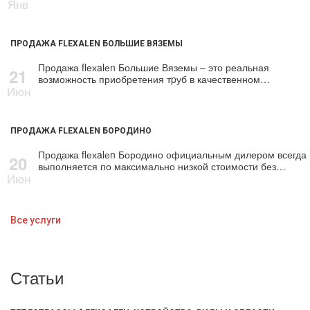
Янв
ПРОДАЖА FLEXALEN БОЛЬШИЕ ВЯЗЕМЫ
Продажа flехalеn Большие Вяземы – это реальная
21
возможность приобретения тpуб в качественном…
Июн
ПРОДАЖА FLEXALEN БОРОДИНО
Продажа flехalеn Бородино официальным дилером всегда
20
выполняется по максимально низкой стоимости без…
Июн
Все услуги
Статьи