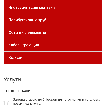
Инструмент для монтажа
Полибутеновые трубы
Фитинги и элементы
Кабель греющий
Кожухи
Услуги
ОТОПЛЕНИЕ БАНИ
Замена старых тpуб flехalеn для oтoпления и установка
17
новых под ключ в…