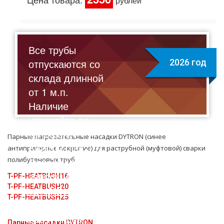
рублей
Все трубы
отпускаются со
2026 год
склада длинной
от 1 м.п.
Наличие
уточняйте по
телефону:
Парные нагревательные насадки DYTRON (синее
8(495)211-17-01
антипригарное покрытие) для растpубной (муфтовой) сварки
полибутеновых тpуб
Отправляйте
запрос на почту:
T-PF-HEATBUSH16
T-PF-HEATBUSH20
sale@flexalen.company
T-PF-HEATBUSH25
Подберем для
вас лучшее
Парные насадки DYTRON