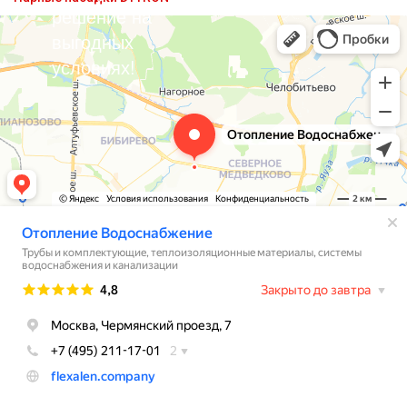
решение на
выгодных
условиях!