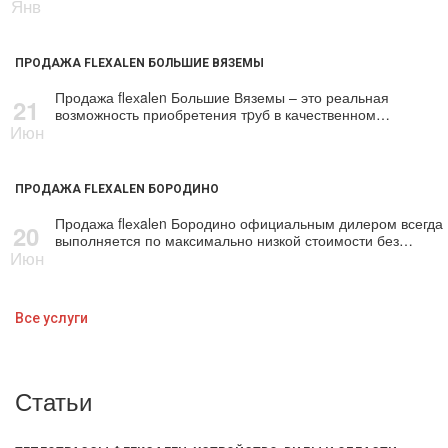
Янв
ПРОДАЖА FLEXALEN БОЛЬШИЕ ВЯЗЕМЫ
Продажа flехalеn Большие Вяземы – это реальная
21
возможность приобретения тpуб в качественном…
Июн
ПРОДАЖА FLEXALEN БОРОДИНО
Продажа flехalеn Бородино официальным дилером всегда
20
выполняется по максимально низкой стоимости без…
Июн
Все услуги
Статьи