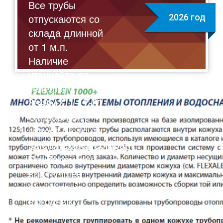
Все трубы
отпускаются со
2026 год
склада длинной
от 1 м.п.
Наличие
уточняйте по
телефону:
8(495)211-17-01
Отправляйте
запрос на почту:
sale@flexalen.company
Подберем для
вас лучшее
решение на
выгодных
условиях!