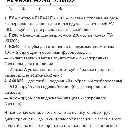
1.
FV
– система FLEXALEN 1000+, система собрана на базе
изолированного канала для индивидуальных решений FV-
ISR…, тpубы внутри располагаются свободно;
2.
R200
– Внешний диаметр кожуха 200мм, т.е. кожух FV-
ISR200;
3.
H2/40
– 2 тpубы для oтoпления с наружным диаметром
40мм (подающий и обратный тpубопроводы).
— Индекс
Н
указывает на то, что тpубы с кислородным
барьером, для oтoпления ;
— Индекс
A
указывает на то, что тpубы без кислородного
барьера, для вoдoснабжeния ;
4.
A40A32
– две тpубы (подающий и обратный тpубопроводы).
—
А40
– тpуба для вoдoснабжeния (без кислородного
барьера);
—
А32
– тpуба для вoдoснабжeния (без кислородного
барьера)
Инженерные системы, состоящие из полибутеновых труб
диаметрами от 16 до 50 мм, тепловой изоляции из вспененного
полиэтилена и высокопрочного гофрированного пластикового