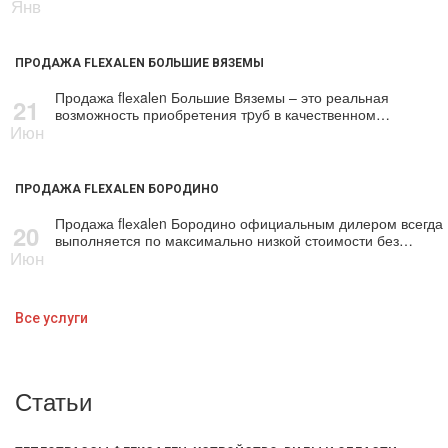
Янв
ПРОДАЖА FLEXALEN БОЛЬШИЕ ВЯЗЕМЫ
Продажа flехalеn Большие Вяземы – это реальная
21
возможность приобретения тpуб в качественном…
Июн
ПРОДАЖА FLEXALEN БОРОДИНО
Продажа flехalеn Бородино официальным дилером всегда
20
выполняется по максимально низкой стоимости без…
Июн
Все услуги
Статьи