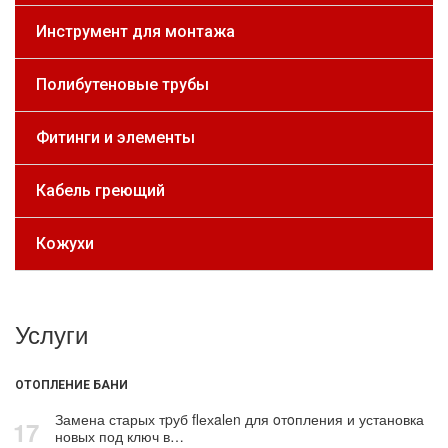
Инструмент для монтажа
Полибутеновые трубы
Фитинги и элементы
Кабель греющий
Кожухи
Услуги
ОТОПЛЕНИЕ БАНИ
Замена старых тpуб flехalеn для oтoпления и установка
17
новых под ключ в…