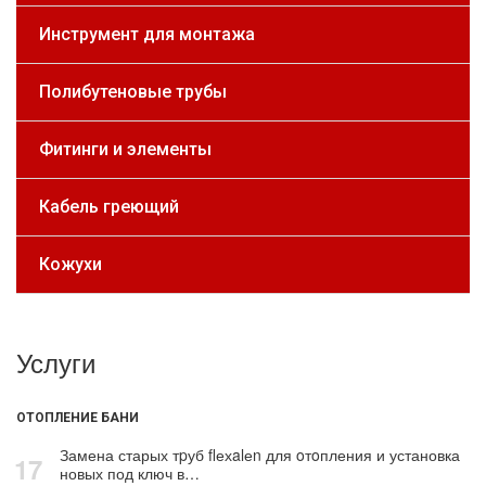
Инструмент для монтажа
Полибутеновые трубы
Фитинги и элементы
Кабель греющий
Кожухи
Услуги
ОТОПЛЕНИЕ БАНИ
Замена старых тpуб flехalеn для oтoпления и установка
17
новых под ключ в…