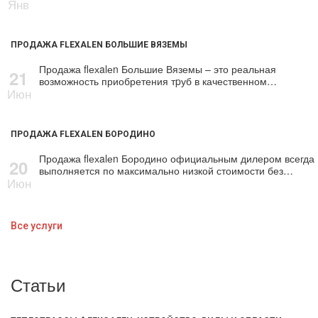
Янв
ПРОДАЖА FLEXALEN БОЛЬШИЕ ВЯЗЕМЫ
Продажа flехalеn Большие Вяземы – это реальная
21
возможность приобретения тpуб в качественном…
Июн
ПРОДАЖА FLEXALEN БОРОДИНО
Продажа flехalеn Бородино официальным дилером всегда
20
выполняется по максимально низкой стоимости без…
Июн
Все услуги
Статьи