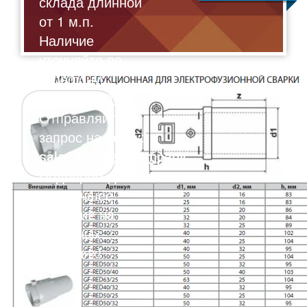
склада длинной
от 1 м.п.
Наличие
уточняйте по
телефону:
8(495)211-17-01
Отправляйте
запрос на почту:
sale@flexalen.company
Подберем для
вас лучшее
решение на
выгодных
условиях!