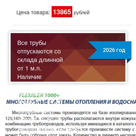
13865
Цена товара:
рублей
Все трубы
отпускаются со
2026 год
склада длинной
от 1 м.п.
Наличие
уточняйте по
телефону:
8(495)211-17-01
Отправляйте
запрос на почту:
sale@flexalen.company