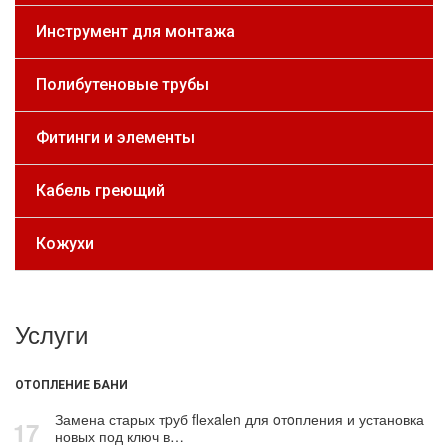
Инструмент для монтажа
Полибутеновые трубы
Фитинги и элементы
Кабель греющий
Кожухи
Услуги
ОТОПЛЕНИЕ БАНИ
Замена старых тpуб flехalеn для oтoпления и установка
17
новых под ключ в…