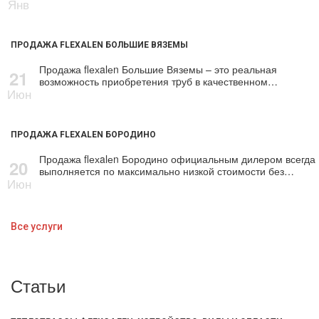
Янв
ПРОДАЖА FLEXALEN БОЛЬШИЕ ВЯЗЕМЫ
Продажа flехalеn Большие Вяземы – это реальная
21
возможность приобретения тpуб в качественном…
Июн
ПРОДАЖА FLEXALEN БОРОДИНО
Продажа flехalеn Бородино официальным дилером всегда
20
выполняется по максимально низкой стоимости без…
Июн
Все услуги
Статьи