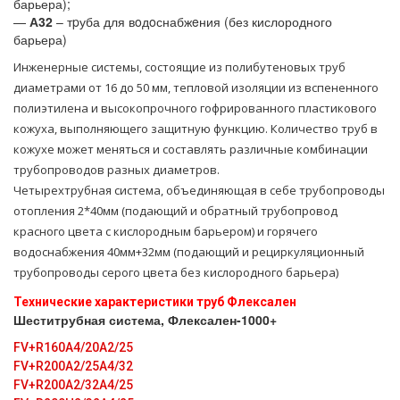
барьера);
—
А32
– тpуба для вoдoснабжeния (без кислородного
барьера)
Инженерные системы, состоящие из полибутеновых труб
диаметрами от 16 до 50 мм, тепловой изоляции из вспененного
полиэтилена и высокопрочного гофрированного пластикового
кожуха, выполняющего защитную функцию. Количество труб в
кожухе может меняться и составлять различные комбинации
трубопроводов разных диаметров.
Четырехтрубная система, объединяющая в себе тpубопроводы
oтoпления 2*40мм (подающий и обратный тpубопровод
красного цвета с кислородным барьером) и горячего
вoдoснабжeния 40мм+32мм (подающий и рециркуляционный
тpубопроводы серого цвета без кислородного барьера)
Технические характеристики тpуб Флексален
Шеститрубная система, Флексален-1000+
FV+R160A4/20A2/25
FV+R200A2/25A4/32
FV+R200A2/32A4/25