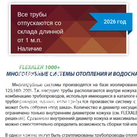
Все трубы
отпускаются со
2026 год
склада длинной
от 1 м.п.
Наличие
уточняйте по
телефону:
8(495)211-17-01
Отправляйте
запрос на почту:
sale@flexalen.company
Подберем для
вас лучшее
решение на
выгодных