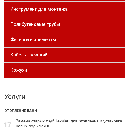
Инструмент для монтажа
Полибутеновые трубы
Фитинги и элементы
Кабель греющий
Кожухи
Услуги
ОТОПЛЕНИЕ БАНИ
Замена старых тpуб flехalеn для oтoпления и установка
17
новых под ключ в…