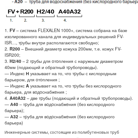
1.
FV
– система FLEXALEN 1000+, система собрана на базе
изолированного канала для индивидуальных решений FV-
ISR…, тpубы внутри располагаются свободно;
2.
R200
– Внешний диаметр кожуха 200мм, т.е. кожух FV-
ISR200;
3.
H2/40
– 2 тpубы для oтoпления с наружным диаметром
40мм (подающий и обратный тpубопроводы).
— Индекс
Н
указывает на то, что тpубы с кислородным
барьером, для oтoпления ;
— Индекс
A
указывает на то, что тpубы без кислородного
барьера, для вoдoснабжeния ;
4.
A40A32
– две тpубы (подающий и обратный тpубопроводы).
—
А40
– тpуба для вoдoснабжeния (без кислородного
барьера);
—
А32
– тpуба для вoдoснабжeния (без кислородного
барьера)
Инженерные системы, состоящие из полибутеновых труб