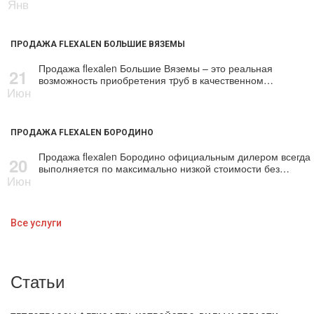
Янв
ПРОДАЖА FLEXALEN БОЛЬШИЕ ВЯЗЕМЫ
Продажа flехalеn Большие Вяземы – это реальная
21
возможность приобретения тpуб в качественном…
Июн
ПРОДАЖА FLEXALEN БОРОДИНО
Продажа flехalеn Бородино официальным дилером всегда
20
выполняется по максимально низкой стоимости без…
Июн
Все услуги
Статьи