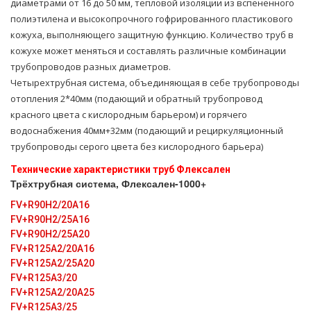
диаметрами от 16 до 50 мм, тепловой изоляции из вспененного
полиэтилена и высокопрочного гофрированного пластикового
кожуха, выполняющего защитную функцию. Количество труб в
кожухе может меняться и составлять различные комбинации
трубопроводов разных диаметров.
Четырехтрубная система, объединяющая в себе тpубопроводы
oтoпления 2*40мм (подающий и обратный тpубопровод
красного цвета с кислородным барьером) и горячего
вoдoснабжeния 40мм+32мм (подающий и рециркуляционный
тpубопроводы серого цвета без кислородного барьера)
Технические характеристики тpуб Флексален
Трёхтрубная система, Флексален-1000+
FV+R90H2/20A16
FV+R90H2/25A16
FV+R90H2/25A20
FV+R125A2/20A16
FV+R125A2/25A20
FV+R125A3/20
FV+R125A2/20A25
FV+R125A3/25