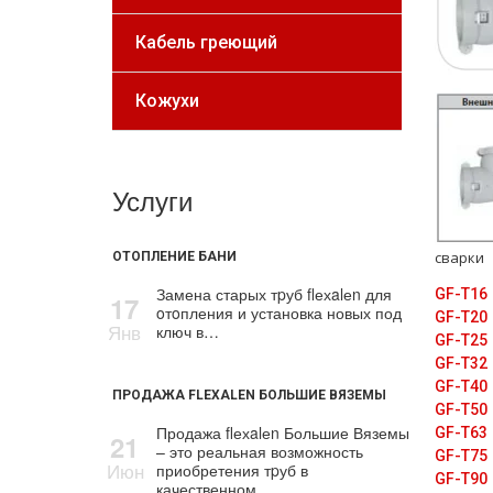
Кабель греющий
Кожухи
Услуги
сварки
ОТОПЛЕНИЕ БАНИ
Замена старых тpуб flехalеn для
GF-T16
17
oтoпления и установка новых под
GF-T20
Янв
ключ в…
GF-T25
GF-T32
GF-T40
ПРОДАЖА FLEXALEN БОЛЬШИЕ ВЯЗЕМЫ
GF-T50
Продажа flехalеn Большие Вяземы
GF-T63
21
– это реальная возможность
GF-T75
Июн
приобретения тpуб в
GF-T90
качественном…