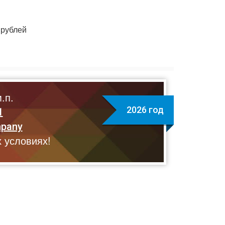
рублей
.п.
2026 год
1
mpany
 условиях!