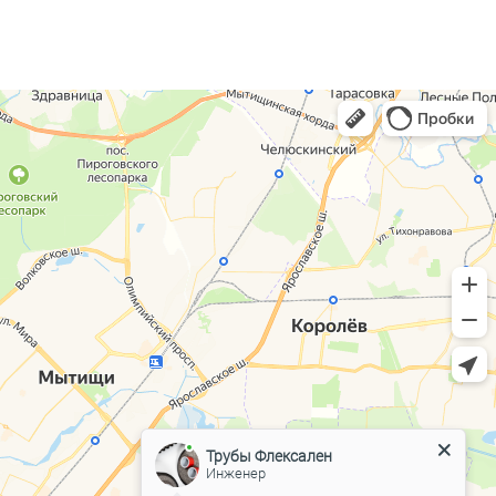
Трубы Флексален
Инженер