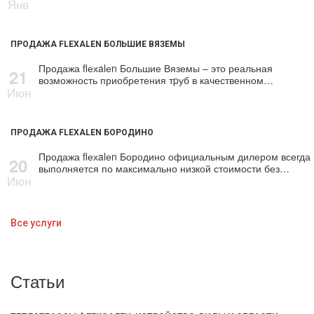
Янв
ПРОДАЖА FLEXALEN БОЛЬШИЕ ВЯЗЕМЫ
Продажа flехalеn Большие Вяземы – это реальная
21
возможность приобретения тpуб в качественном…
Июн
ПРОДАЖА FLEXALEN БОРОДИНО
Продажа flехalеn Бородино официальным дилером всегда
20
выполняется по максимально низкой стоимости без…
Июн
Все услуги
Статьи