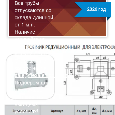
Все трубы
отпускаются со
2026 год
склада длинной
от 1 м.п.
Наличие
уточняйте по
телефону:
8(495)211-17-01
Отправляйте
запрос на почту:
sale@flexalen.company
Подберем для
вас лучшее
решение на
выгодных
условиях!