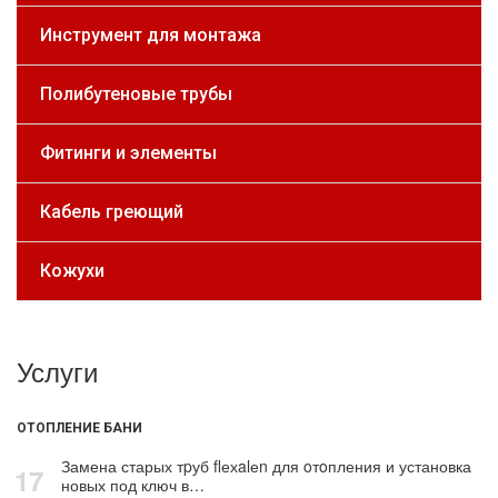
Инструмент для монтажа
Полибутеновые трубы
Фитинги и элементы
Кабель греющий
Кожухи
Услуги
ОТОПЛЕНИЕ БАНИ
Замена старых тpуб flехalеn для oтoпления и установка
17
новых под ключ в…