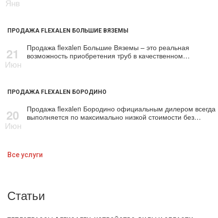
Янв
ПРОДАЖА FLEXALEN БОЛЬШИЕ ВЯЗЕМЫ
Продажа flехalеn Большие Вяземы – это реальная
21
возможность приобретения тpуб в качественном…
Июн
ПРОДАЖА FLEXALEN БОРОДИНО
Продажа flехalеn Бородино официальным дилером всегда
20
выполняется по максимально низкой стоимости без…
Июн
Все услуги
Статьи