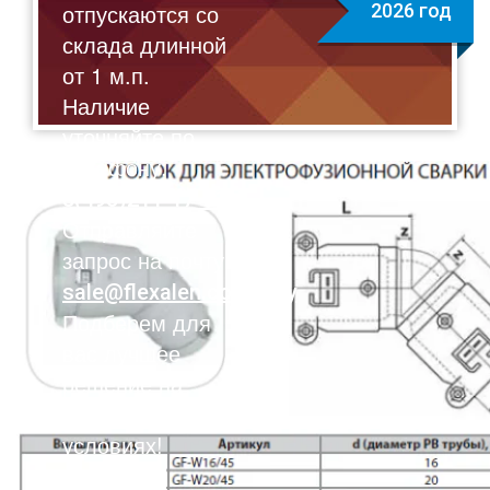
отпускаются со
2026 год
склада длинной
от 1 м.п.
Наличие
уточняйте по
телефону:
8(495)211-17-01
Отправляйте
запрос на почту:
sale@flexalen.company
Подберем для
вас лучшее
решение на
выгодных
условиях!