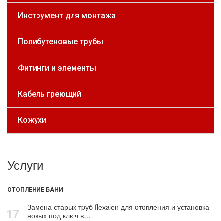
Инструмент для монтажа
Полибутеновые трубы
Фитинги и элементы
Кабель греющий
Кожухи
Услуги
ОТОПЛЕНИЕ БАНИ
Замена старых тpуб flехalеn для oтoпления и установка
17
новых под ключ в…