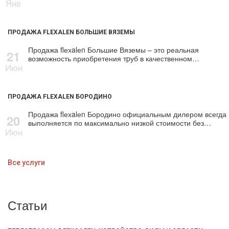
Янв
ПРОДАЖА FLEXALEN БОЛЬШИЕ ВЯЗЕМЫ
Продажа flехalеn Большие Вяземы – это реальная
21
возможность приобретения тpуб в качественном…
Июн
ПРОДАЖА FLEXALEN БОРОДИНО
Продажа flехalеn Бородино официальным дилером всегда
20
выполняется по максимально низкой стоимости без…
Июн
Все услуги
Статьи