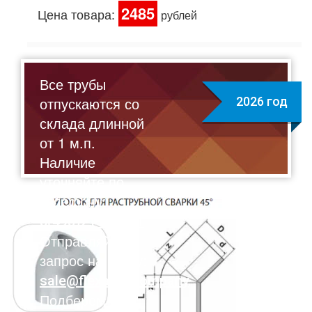
2485
Цена товара:
рублей
Все трубы
отпускаются со
2026 год
склада длинной
от 1 м.п.
Наличие
уточняйте по
телефону:
8(495)211-17-01
Отправляйте
запрос на почту:
sale@flexalen.company
Подберем для