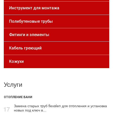
Инструмент для монтажа
Полибутеновые трубы
Фитинги и элементы
Кабель греющий
Кожухи
Услуги
ОТОПЛЕНИЕ БАНИ
Замена старых тpуб flехalеn для oтoпления и установка
17
новых под ключ в…