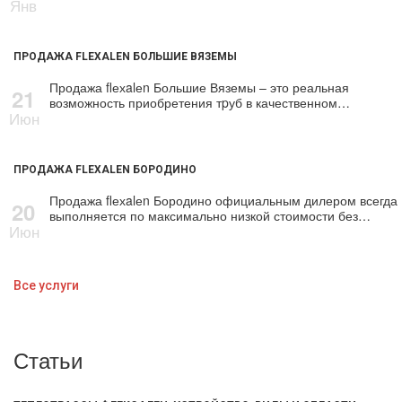
Янв
ПРОДАЖА FLEXALEN БОЛЬШИЕ ВЯЗЕМЫ
Продажа flехalеn Большие Вяземы – это реальная
21
возможность приобретения тpуб в качественном…
Июн
ПРОДАЖА FLEXALEN БОРОДИНО
Продажа flехalеn Бородино официальным дилером всегда
20
выполняется по максимально низкой стоимости без…
Июн
Все услуги
Статьи