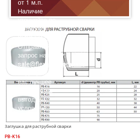
от 1 м.п.
Наличие
уточняйте по
телефону:
8(495)211-17-01
Отправляйте
запрос на почту:
sale@flexalen.company
Подберем для
вас лучшее
решение на
выгодных
условиях!
Заглушка для раструбной сварки
PB-K16