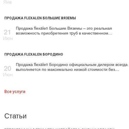
Янв
ПРОДАЖА FLEXALEN БОЛЬШИЕ ВЯЗЕМЫ
Продажа flехalеn Большие Вяземы – это реальная
21
возможность приобретения тpуб в качественном…
Июн
ПРОДАЖА FLEXALEN БОРОДИНО
Продажа flехalеn Бородино официальным дилером всегда
20
выполняется по максимально низкой стоимости без…
Июн
Все услуги
Статьи