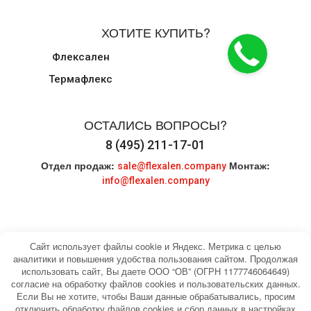
ХОТИТЕ КУПИТЬ?
Флексален
Термафлекс
ОСТАЛИСЬ ВОПРОСЫ?
8 (495) 211-17-01
Отдел продаж:
Монтаж:
sale@flexalen.company
info@flexalen.company
Сайт использует файлы cookie и Яндекс. Метрика с целью
аналитики и повышения удобства пользования сайтом. Продолжая
использовать сайт, Вы даете ООО “ОВ” (ОГРН 1177746064649)
© 2004-2026 HEATING WATER. Все права
Карта сайта
согласие на обработку файлов cookies и пользовательских данных.
защищены.
Если Вы не хотите, чтобы Ваши данные обрабатывались, просим
отключить обработку файлов cookies и сбор данных в настройках