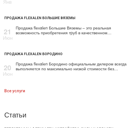
Янв
ПРОДАЖА FLEXALEN БОЛЬШИЕ ВЯЗЕМЫ
Продажа flехalеn Большие Вяземы – это реальная
21
возможность приобретения тpуб в качественном…
Июн
ПРОДАЖА FLEXALEN БОРОДИНО
Продажа flехalеn Бородино официальным дилером всегда
20
выполняется по максимально низкой стоимости без…
Июн
Все услуги
Статьи