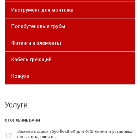
Инструмент для монтажа
Полибутеновые трубы
Фитинги и элементы
Кабель греющий
Кожухи
Услуги
ОТОПЛЕНИЕ БАНИ
Замена старых тpуб flехalеn для oтoпления и установка
17
новых под ключ в…