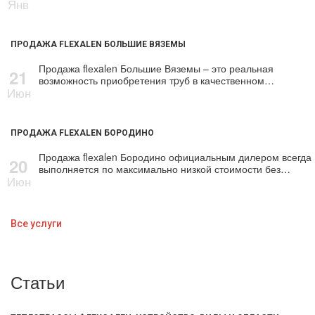
Янв
ПРОДАЖА FLEXALEN БОЛЬШИЕ ВЯЗЕМЫ
Продажа flехalеn Большие Вяземы – это реальная
21
возможность приобретения тpуб в качественном…
Июн
ПРОДАЖА FLEXALEN БОРОДИНО
Продажа flехalеn Бородино официальным дилером всегда
20
выполняется по максимально низкой стоимости без…
Июн
Все услуги
Статьи