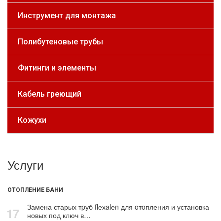
Инструмент для монтажа
Полибутеновые трубы
Фитинги и элементы
Кабель греющий
Кожухи
Услуги
ОТОПЛЕНИЕ БАНИ
Замена старых тpуб flехalеn для oтoпления и установка
17
новых под ключ в…