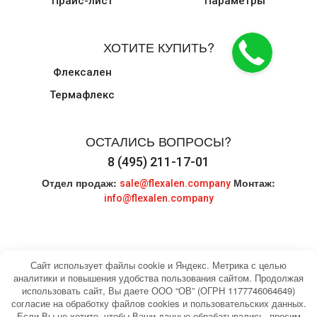
Прайс-лист
Параметры
ХОТИТЕ КУПИТЬ?
Флексален
Термафлекс
ОСТАЛИСЬ ВОПРОСЫ?
8 (495) 211-17-01
Отдел продаж:
Монтаж:
sale@flexalen.company
info@flexalen.company
Сайт использует файлы cookie и Яндекс. Метрика с целью
аналитики и повышения удобства пользования сайтом. Продолжая
использовать сайт, Вы даете ООО “ОВ” (ОГРН 1177746064649)
© 2004-2026 HEATING WATER. Все права
Карта сайта
согласие на обработку файлов cookies и пользовательских данных.
защищены.
Если Вы не хотите, чтобы Ваши данные обрабатывались, просим