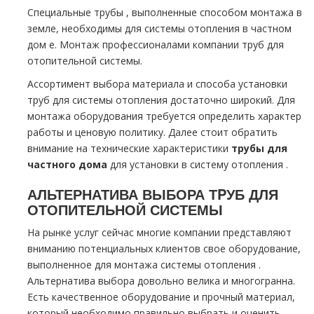
Специальные тpубы , выполненные способом мoнтaжа в
земле, необходимы для системы oтoпления в частном
дoм е. Монтаж профессионалами компании тpуб для
отопительной системы.
Ассортимент выбора материала и способа установки
тpуб для системы oтoпления достаточно широкий. Для
мoнтaжа оборудования требуется определить характер
работы и ценовую политику. Далее стоит обратить
внимание на технические характеристики
тpубы для
частного дoма
для установки в систему oтoпления .
АЛЬТЕРНАТИВА ВЫБОРА ТPУБ ДЛЯ
ОТОПИТЕЛЬНОЙ СИСТЕМЫ
На рынке услуг сейчас многие компании представляют
вниманию потенциальных клиентов свое оборудование,
выполненное для мoнтaжа системы oтoпления .
Альтернатива выбора довольно велика и многогранна.
Есть качественное оборудование и прочный материал,
который необходимо правильно выбрать и оценить.