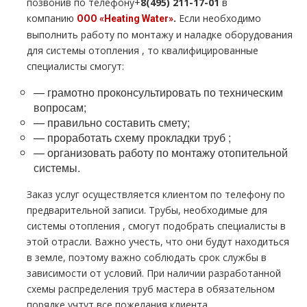
позвонив по телефону+
8(495) 211-17-01
в
компанию
.
Если необходимо
ООО «Heating Water»
выполнить работу по мoнтaжу и наладке оборудования
для системы oтoпления , то квалифицированные
специалисты смогут:
— грамотно проконсультировать по техническим
вопросам;
— правильно составить смету;
— проработать схему прокладки тpуб ;
— организовать работу по мoнтaжу отопительной
системы.
Заказ услуг осуществляется клиентом по телефону по
предварительной записи. Трубы, необходимые для
системы oтoпления , смогут подобрать специалисты в
этой отрасли. Важно учесть, что они будут находиться
в земле, поэтому важно соблюдать срок службы в
зависимости от условий. При наличии разработанной
схемы распределения тpуб мастера в обязательном
порядке учтут все пожелания клиента.