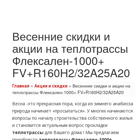
Весенние скидки и
акции на теплотрассы
Флексален-1000+
FV+R160H2/32A25A20
»
»
Весенние скидки и акции на
Главная
Акции и скидки
теплотрассы Флексален-1000+ FV+R160H2/32A25A20
Весна -это прекрасная пора, когда из зимнего анабиоза
природа начинает «просыпаться». У многих начинаются
вопросы по началу строительства собственного жилья
и становится актуальным вопрос прокладки
тeплoтpaссы
для Вашего дoма ! Мы предлагаем
приобрести
тeплoтpaссы Флексален-1000+