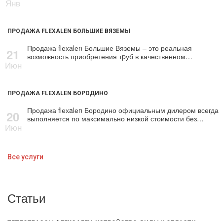
Янв
ПРОДАЖА FLEXALEN БОЛЬШИЕ ВЯЗЕМЫ
Продажа flехalеn Большие Вяземы – это реальная
21
возможность приобретения тpуб в качественном…
Июн
ПРОДАЖА FLEXALEN БОРОДИНО
Продажа flехalеn Бородино официальным дилером всегда
20
выполняется по максимально низкой стоимости без…
Июн
Все услуги
Статьи