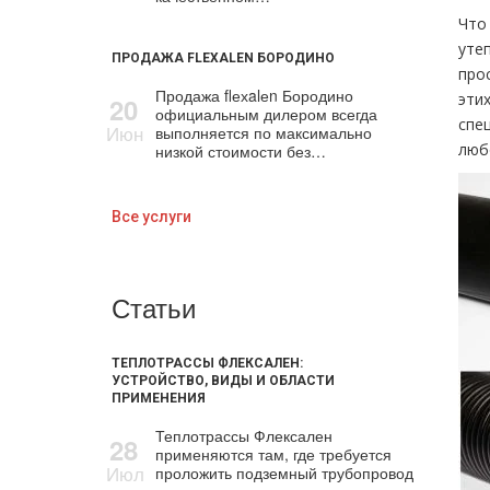
Что
уте
ПРОДАЖА FLEXALEN БОРОДИНО
про
Продажа flехalеn Бородино
эти
20
официальным дилером всегда
спе
Июн
выполняется по максимально
люб
низкой стоимости без…
Все услуги
Статьи
ТЕПЛОТРАССЫ ФЛЕКСАЛЕН:
УСТРОЙСТВО, ВИДЫ И ОБЛАСТИ
ПРИМЕНЕНИЯ
Теплотрассы Флексален
28
применяются там, где требуется
Июл
проложить подземный трубопровод