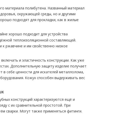
ого материала полибутена. Названный материал
здоровья, окружающей среды, но и другими
орошо подходят для прокладки, как в жилые
айне хорошо подходит для устройства
адёжной теплоизоляционной составляющей.
 к ржавчине и им свойственно низкое
 включать и эластичность конструкции. Как уже
естах. Дополнительную защиту изделие получает
ёт в себе ценности для искателей металлолома,
оборудования. Кожух способен выдерживать вес
аж
убных конструкций характеризуются ещё и
яду с их сравнительной простотой. При
ём сварки. Могут также применяться фитинги.