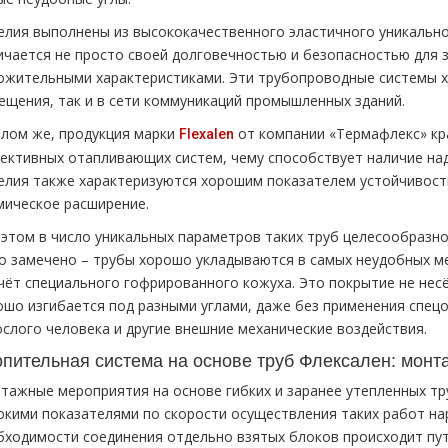
елия выполнены из высококачественного эластичного уникальн
ичается не просто своей долговечностью и безопасностью для 
ожительными характеристиками. Эти трубопроводные системы х
ещения, так и в сети коммуникаций промышленных зданий.
елом же, продукция марки
от компании «Термафлекс» кр
Flexalen
ективных отапливающих систем, чему способствует наличие н
елия также характеризуются хорошим показателем устойчивости
мическое расширение.
 этом в число уникальных параметров таких труб целесообразно
о замечено – трубы хорошо укладываются в самых неудобных м
счёт специального гофрированного кожуха. Это покрытие не нес
ошо изгибается под разными углами, даже без применения спец
ослого человека и другие внешние механические воздействия.
пительная система на основе труб Флексален: монт
тажные мероприятия на основе гибких и заранее утепленных тр
окими показателями по скорости осуществления таких работ нар
бходимости соединения отдельно взятых блоков происходит пут