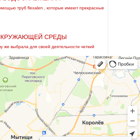
омощью тpуб flехalеn , которые имеют прекрасные
 ОКРУЖАЮЩЕЙ СРЕДЫ
зу же выбрала для своей деятельности четкий