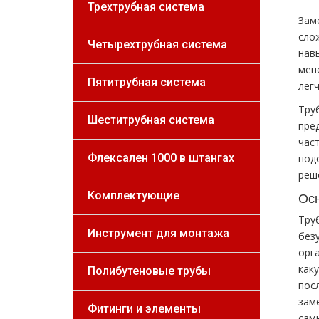
Трехтрубная система
Зам
сло
Четырехтрубная система
нав
мен
Пятитрубная система
лег
Тру
Шеститрубная система
пре
час
Флексален 1000 в штангах
под
реш
Осн
Комплектующие
Тру
Инструмент для монтажа
без
орг
как
Полибутеновые трубы
пос
зам
Фитинги и элементы
сам