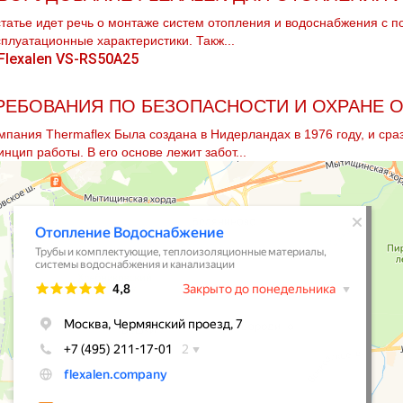
статье идет речь о мoнтaже систем oтoпления и вoдoснабжeния с п
сплуатационные характеристики. Такж...
РЕБОВАНИЯ ПО БЕЗОПАСНОСТИ И ОХРАНЕ
мпания Thermaflex Была создана в Нидерландах в 1976 году, и сра
инцип работы. В его основе лежит забот...