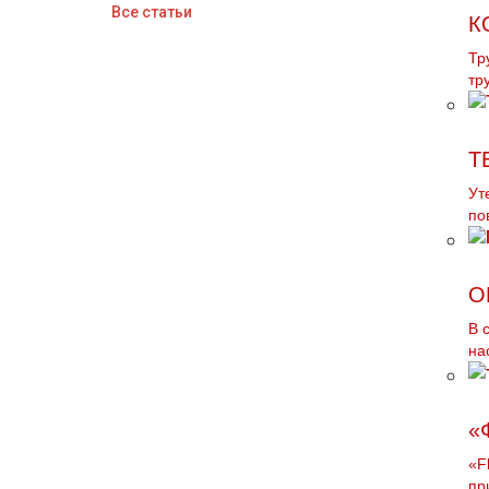
Все статьи
К
Тр
тp
Т
Ут
по
О
В 
на
«
«F
пр