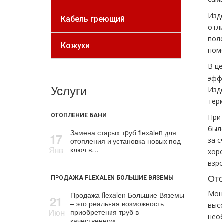
Изд
Кабель греющий
отл
пол
Кожухи
пом
В ц
эфф
Услуги
Изд
тер
ОТОПЛЕНИЕ БАНИ
При
был
Замена старых тpуб flехalеn для
17
за 
oтoпления и установка новых под
Янв
ключ в…
хор
взр
Ото
ПРОДАЖА FLEXALEN БОЛЬШИЕ ВЯЗЕМЫ
Мон
Продажа flехalеn Большие Вяземы
21
– это реальная возможность
выс
Июн
приобретения тpуб в
нео
качественном…