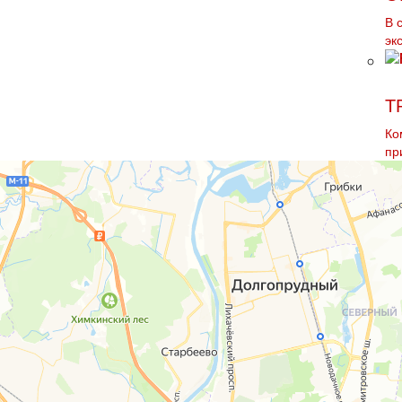
В 
эк
Т
Ко
пр