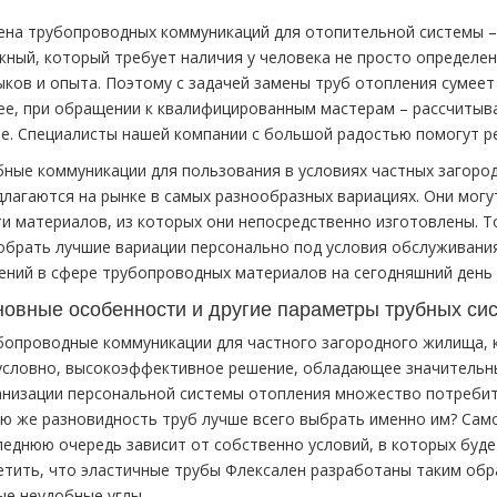
ена трубопроводных коммуникаций для отопительной системы – 
жный, который требует наличия у человека не просто определен
ыков и опыта. Поэтому с задачей замены труб отопления сумеет
ее, при обращении к квалифицированным мастерам – рассчитыв
че. Специалисты нашей компании с большой радостью помогут р
бные коммуникации для пользования в условиях частных загоро
длагаются на рынке в самых разнообразных вариациях. Они могут
ти материалов, из которых они непосредственно изготовлены. 
обрать лучшие вариации персонально под условия обслуживани
ений в сфере трубопроводных материалов на сегодняшний день
овные особенности и другие параметры трубных сис
бопроводные коммуникации для частного загородного жилища, к
условно, высокоэффективное решение, обладающее значительн
анизации персональной системы отопления множество потреби
ую же разновидность труб лучше всего выбрать именно им? Само 
леднюю очередь зависит от собственно условий, в которых будет
етить, что эластичные трубы Флексален разработаны таким обр
ые неудобные углы.