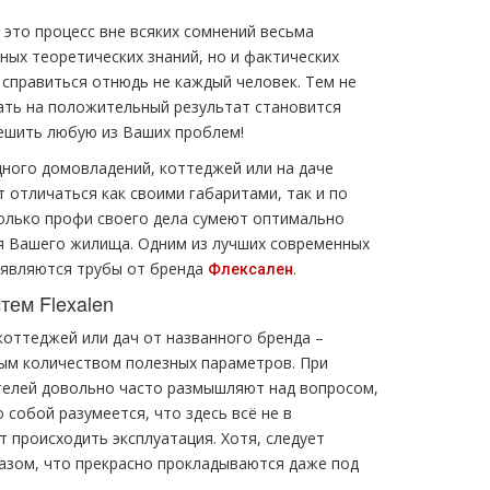
это процесс вне всяких сомнений весьма
ных теоретических знаний, но и фактических
 справиться отнюдь не каждый человек. Тем не
ать на положительный результат становится
ешить любую из Ваших проблем!
дного домовладений, коттеджей или на даче
 отличаться как своими габаритами, так и по
Только профи своего дела сумеют оптимально
я Вашего жилища. Одним из лучших современных
 являются трубы от бренда
.
Флексален
тем Flexalen
оттеджей или дач от названного бренда –
ым количеством полезных параметров. При
телей довольно часто размышляют над вопросом,
собой разумеется, что здесь всё не в
 происходить эксплуатация. Хотя, следует
азом, что прекрасно прокладываются даже под