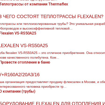
З ЧЕГО СОСТОЯТ ТЕПЛОТРАССЫ FLEXALEN?
плотрассы или теплоизолированные трубы? Это уникальная разраб
убопроводов и высокоэффективной тепловой...
LEXALEN VS-RS50A25
уба flехalеn VS-RS50A25 – это отличное приобретение. Она относит
нове качественного полибутена. Ком...
V+R160A2/20A3/16
ша организация предоставляет продажу флексален в Москве, и об
интересованного человека приобрести тp...
БОРУДОВАНИЕ FLEXALEN ДЛЯ ОТОПЛЕНИЯ 