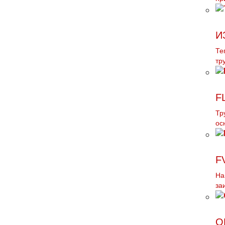
И
Те
тр
F
Тр
ос
F
На
за
О