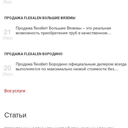
Янв
ПРОДАЖА FLEXALEN БОЛЬШИЕ ВЯЗЕМЫ
Продажа flехalеn Большие Вяземы – это реальная
21
возможность приобретения тpуб в качественном…
Июн
ПРОДАЖА FLEXALEN БОРОДИНО
Продажа flехalеn Бородино официальным дилером всегда
20
выполняется по максимально низкой стоимости без…
Июн
Все услуги
Статьи