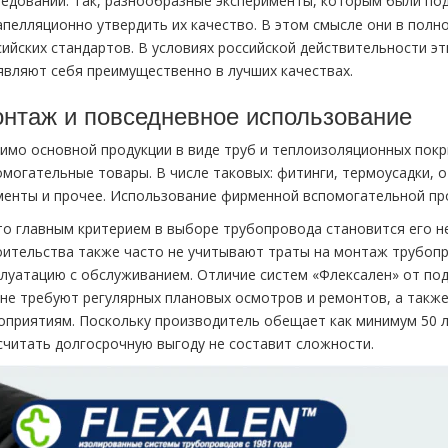
ледований. Так, разнообразные эксперименты, которым были п
апелляционно утвердить их качество. В этом смысле они в полн
сийских стандартов. В условиях российской действительности 
являют себя преимущественно в лучших качествах.
нтаж и повседневное использование
имо основной продукции в виде труб и теплоизоляционных пок
омогательные товары. В числе таковых: фитинги, термоусадки,
менты и прочее. Использование фирменной вспомогательной пр
то главным критерием в выборе трубопровода становится его н
оительства также часто не учитывают траты на монтаж трубоп
плуатацию с обслуживанием. Отличие систем «Флексален» от по
 не требуют регулярных плановых осмотров и ремонтов, а такж
оприятиям. Поскольку производитель обещает как минимум 50 л
считать долгосрочную выгоду не составит сложности.