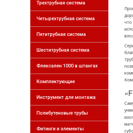
Трехтрубная система
Про
дор
Четырехтрубная система
что
исп
Пятитрубная система
вло
Сер
Шеститрубная система
бла
тру
Флексален 1000 в штангах
поз
комп
Ком
Комплектующие
«F
Инструмент для монтажа
Сам
уни
Полибутеновые трубы
изо
мат
Фитинги и элементы
субс