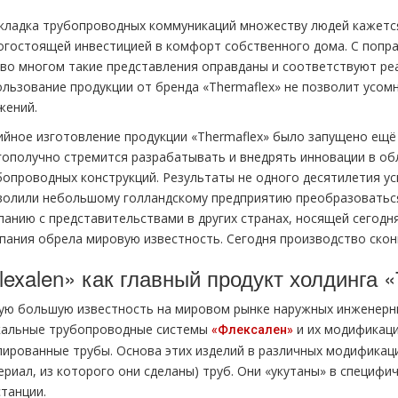
кладка трубопроводных коммуникаций множеству людей кажется
огостоящей инвестицией в комфорт собственного дома. С попр
 во многом такие представления оправданы и соответствуют ре
ользование продукции от бренда «Thermaflex» не позволит усом
жений.
ийное изготовление продукции «Thermaflex» было запущено ещё 
гополучно стремится разрабатывать и внедрять инновации в об
бопроводных конструкций. Результаты не одного десятилетия 
волили небольшому голландскому предприятию преобразоватьс
анию с представительствами в других странах, носящей сегодня н
пания обрела мировую известность. Сегодня производство сконц
lexalen» как главный продукт холдинга
ую большую известность на мировом рынке наружных инженерн
кальные трубопроводные системы
и их модификаци
«Флексален»
лированные трубы. Основа этих изделий в различных модификац
ериал, из которого они сделаны) труб. Они «укутаны» в специф
танции.