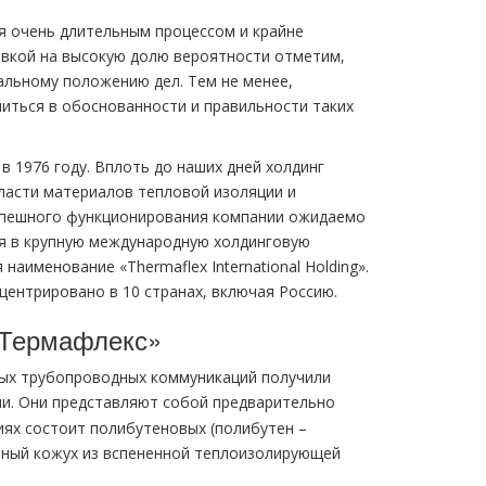
 очень длительным процессом и крайне
авкой на высокую долю вероятности отметим,
альному положению дел. Тем не менее,
ниться в обоснованности и правильности таких
в 1976 году. Вплоть до наших дней холдинг
ласти материалов тепловой изоляции и
успешного функционирования компании ожидаемо
я в крупную международную холдинговую
аименование «Thermaflex International Holding».
ентрировано в 10 странах, включая Россию.
 «Термафлекс»
ых трубопроводных коммуникаций получили
и. Они представляют собой предварительно
иях состоит полибутеновых (полибутен –
ичный кожух из вспененной теплоизолирующей