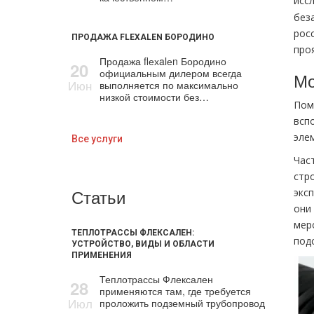
исс
без
рос
ПРОДАЖА FLEXALEN БОРОДИНО
про
Продажа flехalеn Бородино
20
официальным дилером всегда
Мо
Июн
выполняется по максимально
низкой стоимости без…
Пом
всп
эле
Все услуги
Час
стр
Статьи
экс
они
мер
ТЕПЛОТРАССЫ ФЛЕКСАЛЕН:
под
УСТРОЙСТВО, ВИДЫ И ОБЛАСТИ
ПРИМЕНЕНИЯ
Теплотрассы Флексален
28
применяются там, где требуется
Июл
проложить подземный трубопровод