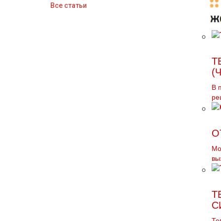
Все статьи
Т
(
В 
ре
О
Мо
вы
Т
С
Те