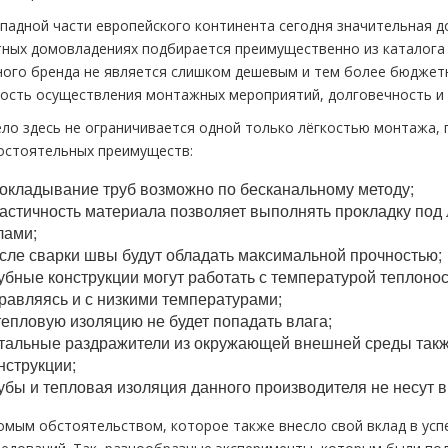
ападной части европейского континента сегодня значительная 
тных домовладениях подбирается преимущественно из каталога 
ного бренда не является слишком дешевым и тем более бюджет
кость осуществления монтажных мероприятий, долговечность и 
ело здесь не ограничивается одной только лёгкостью монтажа, 
остоятельных преимуществ:
окладывание труб возможно по бесканальному методу;
астичность материала позволяет выполнять прокладку под 
лами;
сле сварки швы будут обладать максимальной прочностью;
убные конструкции могут работать с температурой теплонос
равляясь и с низкими температурами;
тепловую изоляцию не будет попадать влага;
тальные раздражители из окружающей внешней среды такж
нструкции;
убы и тепловая изоляция данного производителя не несут в 
омым обстоятельством, которое также внесло свой вклад в усп