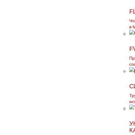
F
Чт
в 
F
Пр
со
С
Тр
ис
У
К