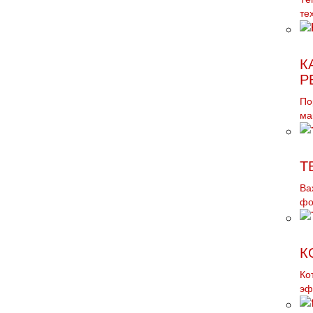
те
К
Р
По
ма
Т
Ва
фо
К
Ко
эф