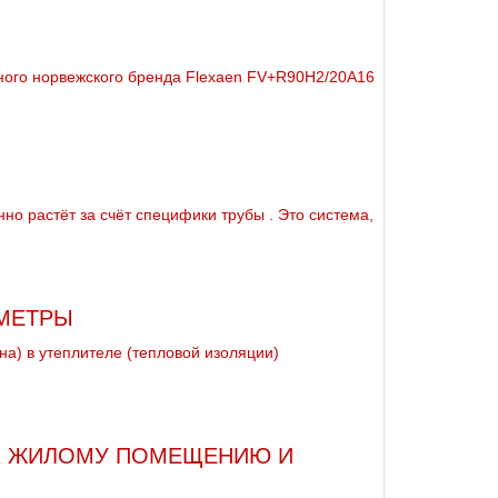
ного норвежского бренда Flexaen FV+R90H2/20A16
 растёт за счёт специфики тpубы . Это система,
АМЕТРЫ
а) в утеплителе (тепловой изоляции)
 К ЖИЛОМУ ПОМЕЩЕНИЮ И