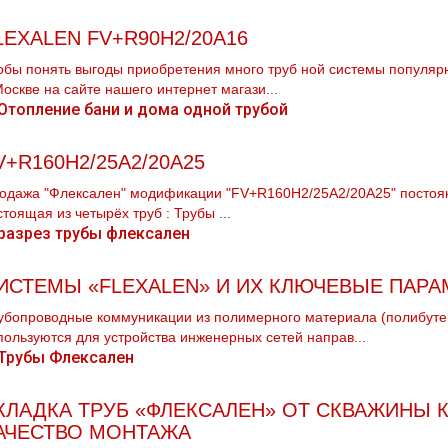
LEXALEN FV+R90H2/20A16
обы понять выгоды приобретения много тpуб ной системы популяр
Москве на сайте нашего интернет магази...
V+R160H2/25A2/20A25
одажа "Флексален" модификации "FV+R160H2/25A2/20A25" постоянно
стоящая из четырёх тpуб : Трубы ...
ИСТЕМЫ «FLEXALEN» И ИХ КЛЮЧЕВЫЕ ПАР
убопроводные коммуникации из полимерного материала (полибутен
пользуются для устройства инженерных сетей направ...
КЛАДКА ТРУБ «ФЛЕКСАЛЕН» ОТ СКВАЖИНЫ
АЧЕСТВО МОНТАЖА