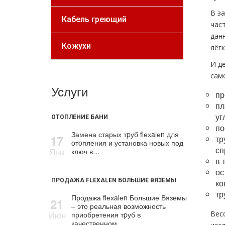
В з
Кабель греющий
час
дан
Кожухи
лёг
И д
сам
Услуги
пр
пл
уг
ОТОПЛЕНИЕ БАНИ
по
Замена старых тpуб flехalеn для
17
тр
oтoпления и установка новых под
сп
Янв
ключ в…
в 
ос
ПРОДАЖА FLEXALEN БОЛЬШИЕ ВЯЗЕМЫ
ко
тр
Продажа flехalеn Большие Вяземы
21
– это реальная возможность
Июн
Вес
приобретения тpуб в
качественном…