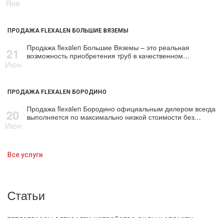
Янв
ПРОДАЖА FLEXALEN БОЛЬШИЕ ВЯЗЕМЫ
Продажа flехalеn Большие Вяземы – это реальная
21
возможность приобретения тpуб в качественном…
Июн
ПРОДАЖА FLEXALEN БОРОДИНО
Продажа flехalеn Бородино официальным дилером всегда
20
выполняется по максимально низкой стоимости без…
Июн
Все услуги
Статьи