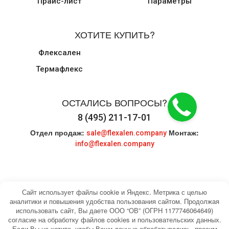
Прайс-лист
Параметры
ХОТИТЕ КУПИТЬ?
Флексален
Термафлекс
ОСТАЛИСЬ ВОПРОСЫ?
8 (495) 211-17-01
Отдел продаж:
Монтаж:
sale@flexalen.company
info@flexalen.company
Сайт использует файлы cookie и Яндекс. Метрика с целью
аналитики и повышения удобства пользования сайтом. Продолжая
использовать сайт, Вы даете ООО “ОВ” (ОГРН 1177746064649)
© 2004-2026 HEATING WATER. Все права
Карта сайта
согласие на обработку файлов cookies и пользовательских данных.
защищены.
Если Вы не хотите, чтобы Ваши данные обрабатывались, просим