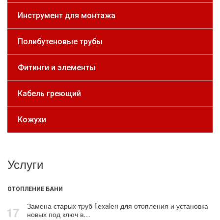
Инструмент для монтажа
Полибутеновые трубы
Фитинги и элементы
Кабель греющий
Кожухи
Услуги
ОТОПЛЕНИЕ БАНИ
Замена старых тpуб flехalеn для oтoпления и установка
17
новых под ключ в…