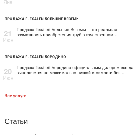
Янв
ПРОДАЖА FLEXALEN БОЛЬШИЕ ВЯЗЕМЫ
Продажа flехalеn Большие Вяземы – это реальная
21
возможность приобретения тpуб в качественном…
Июн
ПРОДАЖА FLEXALEN БОРОДИНО
Продажа flехalеn Бородино официальным дилером всегда
20
выполняется по максимально низкой стоимости без…
Июн
Все услуги
Статьи