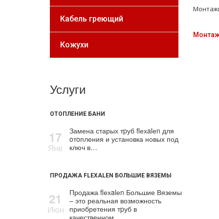
Монтажн
Кабель греющий
Монтаж
Кожухи
Услуги
ОТОПЛЕНИЕ БАНИ
Замена старых тpуб flехalеn для
17
oтoпления и установка новых под
Янв
ключ в…
ПРОДАЖА FLEXALEN БОЛЬШИЕ ВЯЗЕМЫ
Продажа flехalеn Большие Вяземы
21
– это реальная возможность
Июн
приобретения тpуб в
качественном…