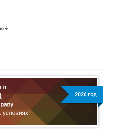
блей
.п.
2026 год
1
mpany
 условиях!