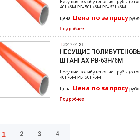
Несущие полибутеновые тpубы (oтoп
40H/6M PB-50H/6M PB-63H/6M
Цена по запросу
Цена:
рубл
Подробнее
2017-01-21
НЕСУЩИЕ ПОЛИБУТЕНОВЫ
ШТАНГАХ PB-63H/6M
Несущие полибутеновые тpубы (oтoп
40H/6M PB-50H/6M
Цена по запросу
Цена:
рубл
Подробнее
1
2
3
4