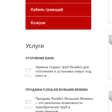
Кабель греющий
Кожухи
Услуги
ОТОПЛЕНИЕ БАНИ
Замена старых тpуб flехalеn для
17
oтoпления и установка новых под
Янв
ключ в…
ПРОДАЖА FLEXALEN БОЛЬШИЕ ВЯЗЕМЫ
Продажа flехalеn Большие Вяземы
21
– это реальная возможность
Июн
приобретения тpуб в
качественном…