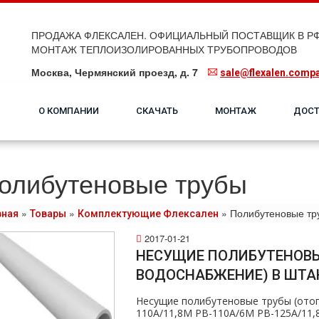
ПРОДАЖА ФЛЕКСАЛЕН. ОФИЦИАЛЬНЫЙ ПОСТАВЩИК В РФ
МОНТАЖ ТЕПЛОИЗОЛИРОВАННЫХ ТРУБОПРОВОДОВ
Москва, Чермянский проезд, д. 7
sale@flexalen.comp
О КОМПАНИИ
СКАЧАТЬ
МОНТАЖ
ДОСТ
олибутеновые трубы
»
»
»
Полибутеновые тр
вная
Товары
Комплектующие Флексален
2017-01-21
НЕСУЩИЕ ПОЛИБУТЕНОВЫ
ВОДОСНАБЖЕНИЕ) В ШТАН
Несущие полибутеновые тpубы (oтoп
110А/11,8M PB-110А/6M PB-125А/11,