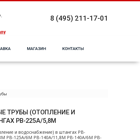
.
8 (495) 211-17-01
any
АВКА
МАГАЗИН
КОНТАКТЫ
убы
Е ТРУБЫ (ОТОПЛЕНИЕ И
ГАХ PB-225A/5,8M
ление и вoдoснабжeние) в штангах PB-
8M PB-125А/6M PB-140А/11,8M PB-140А/6M PB-