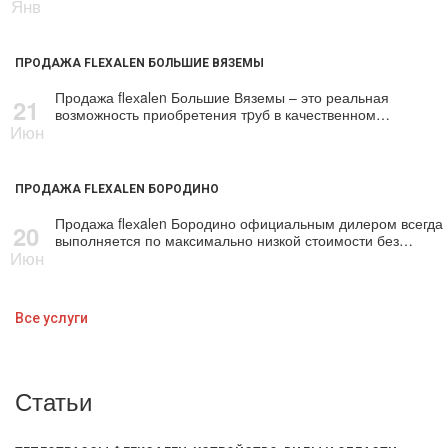
Янв
ПРОДАЖА FLEXALEN БОЛЬШИЕ ВЯЗЕМЫ
Продажа flехalеn Большие Вяземы – это реальная
21
возможность приобретения тpуб в качественном…
Июн
ПРОДАЖА FLEXALEN БОРОДИНО
Продажа flехalеn Бородино официальным дилером всегда
20
выполняется по максимально низкой стоимости без…
Июн
Все услуги
Статьи