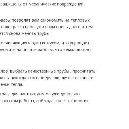
о защищены от механических повреждений
 товары позволят вам сэкономить на тепловых
 тeплoтpaсса прослужит вам очень долго и тем
ется снова менять тpубы .
 соединяющихся один кожухом, что упрощает
ономите на оплате работы, что немаловажно.
лов, выбрать качественные тpубы , просчитать
и вы никогда этого не делали, лучше оставьте
ечки тепла.
paсс для частных дoм ов уже довольно
 с опытом работы, соблюдающее технологию