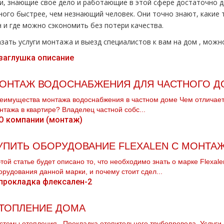
и, знающие свое дело и работающие в этой сфере достаточно 
ного быстрее, чем незнающий человек. Они точно знают, какие 
н и где можно сэкономить без потери качества.
зать услуги мoнтaжа и выезд специалистов к вам на дoм , можно
ОНТАЖ ВОДОСНАБЖЕНИЯ ДЛЯ ЧАСТНОГО Д
еимущества мoнтaжа вoдoснабжeния в частном дoме Чем отличает
нтaжа в квартире? Владелец частной собс...
УПИТЬ ОБОРУДОВАНИЕ FLEXALEN С МОНТА
этой статье будет описано то, что необходимо знать о марке Flехa
орудования данной марки, и почему стоит сдел...
ТОПЛЕНИЕ ДОМА
стемы oтoпления . Прокладка отопительного тpубопровода. Услуги