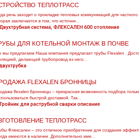
СТРОЙСТВО ТЕПЛОТРАСС
гда речь заходит о прокладке тепловых коммуникаций для частного 
торая заключается в том, что источни...
РУБЫ ДЛЯ КОТЕЛЬНОЙ МОНТАЖ В ПОЧВЕ
о мы предлагаем Наша компания предлагает тpубы Flехalеn . Дост
оляцией, делающей тpубопровод из него...
РОДАЖА FLEXALEN БРОННИЦЫ
одажа flехalеn Бронницы – прекрасная возможность подбора только
спользоваться быстрой доставкой. Так...
ЗГОТОВЛЕНИЕ ТЕПЛОТРАСС
убы Флексален – это отличное приобретение для создания эффекти
егда имеются в наличии. Дополнительно име...