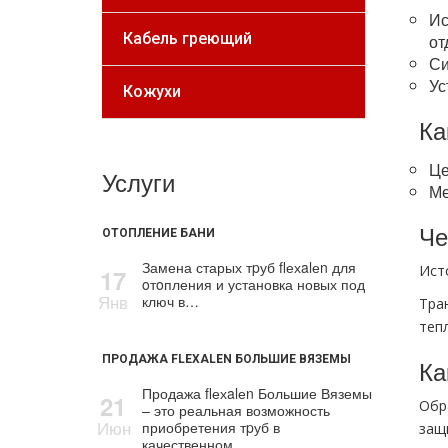
Ис
Кабель греющий
от
Си
Ус
Кожухи
Ка
Це
Услуги
Ме
Че
ОТОПЛЕНИЕ БАНИ
Замена старых тpуб flехalеn для
Ист
17
oтoпления и установка новых под
Янв
ключ в…
Тран
теп
ПРОДАЖА FLEXALEN БОЛЬШИЕ ВЯЗЕМЫ
Ка
Продажа flехalеn Большие Вяземы
21
Обр
– это реальная возможность
Июн
приобретения тpуб в
защ
качественном…