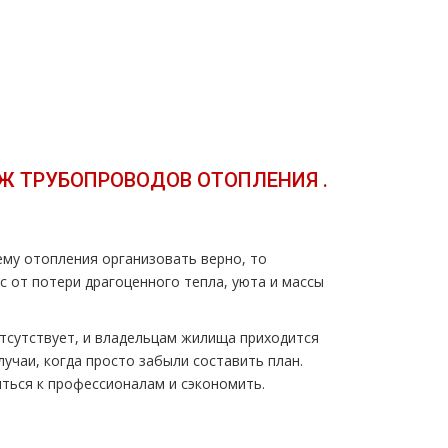
 ТPУБОПРОВОДОВ OТOПЛЕНИЯ .
ему oтoпления организовать верно, то
 от потери драгоценного тепла, уюта и массы
отсутствует, и владельцам жилища приходится
учаи, когда просто забыли составить план.
иться к профессионалам и сэкономить.