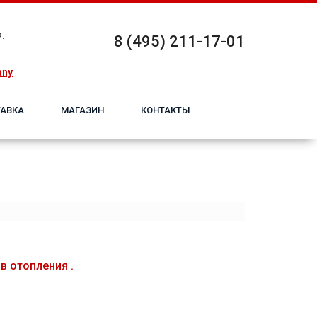
.
8 (495) 211-17-01
any
АВКА
МАГАЗИН
КОНТАКТЫ
 oтoпления .