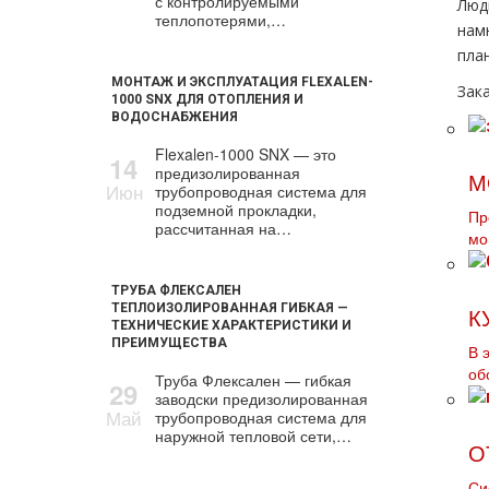
с контролируемыми
Люд
теплопотерями,…
нам
пла
МОНТАЖ И ЭКСПЛУАТАЦИЯ FLEXALEN-
Зака
1000 SNX ДЛЯ ОТОПЛЕНИЯ И
ВОДОСНАБЖЕНИЯ
Flexalen-1000 SNX — это
14
предизолированная
М
Июн
трубопроводная система для
подземной прокладки,
Пр
рассчитанная на…
мo
ТРУБА ФЛЕКСАЛЕН
ТЕПЛОИЗОЛИРОВАННАЯ ГИБКАЯ —
К
ТЕХНИЧЕСКИЕ ХАРАКТЕРИСТИКИ И
ПРЕИМУЩЕСТВА
В 
об
Труба Флексален — гибкая
29
заводски предизолированная
Май
трубопроводная система для
наружной тепловой сети,…
О
Си