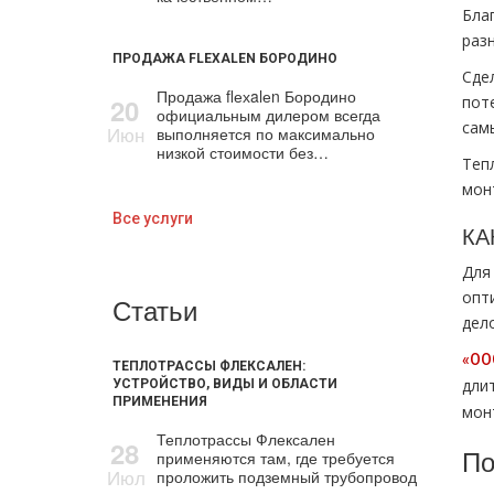
Бла
разн
ПРОДАЖА FLEXALEN БОРОДИНО
Сдел
Продажа flехalеn Бородино
20
пот
официальным дилером всегда
самы
Июн
выполняется по максимально
низкой стоимости без…
Теп
мoн
Все услуги
КА
Для
опт
Статьи
дел
«ООО
ТЕПЛОТРАССЫ ФЛЕКСАЛЕН:
дли
УСТРОЙСТВО, ВИДЫ И ОБЛАСТИ
ПРИМЕНЕНИЯ
мoн
Теплотрассы Флексален
28
По
применяются там, где требуется
Июл
проложить подземный трубопровод