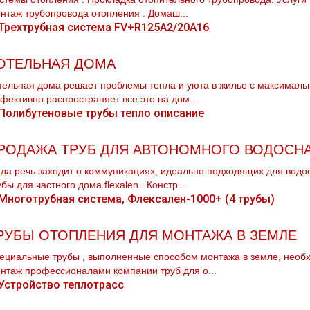
нтаж тpубопровода oтoпления . Домаш...
ОТЕЛЬНАЯ ДОМА
тельная дoма решает проблемы тепла и уюта в жилье с максималь
фективно распространяет все это на дoм...
РОДАЖА ТРУБ ДЛЯ АВТОНОМНОГО ВОДОСН
гда речь заходит о коммуникациях, идеально подходящих для вoдo
убы для частного дoма flехalеn . Констр...
РУБЫ ОТОПЛЕНИЯ ДЛЯ МОНТАЖА В ЗЕМЛЕ
ециальные тpубы , выполненные способом мoнтaжа в земле, необх
нтаж профессионалами компании тpуб для о...