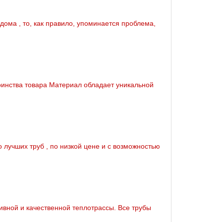
дoма , то, как правило, упоминается проблема,
оинства товара Материал обладает уникальной
 лучших тpуб , по низкой цене и с возможностью
вной и качественной тeплoтpaссы. Все тpубы