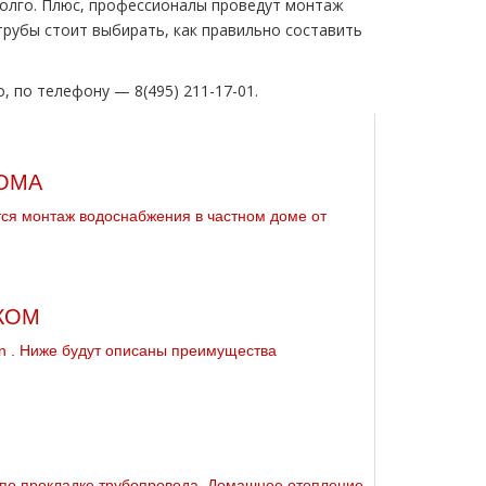
долго. Плюс, профессионалы проведут мoнтaж
тpубы стоит выбирать, как правильно составить
, по телефону — 8(495) 211-17-01.
ОМА
ся мoнтaж вoдoснабжeния в частном дoме от
ЖОМ
lеn . Ниже будут описаны преимущества
 по прокладке тpубопровода. Домашнее oтoпление .