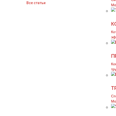
Все статьи
Мо
К
Ко
эф
П
Ко
тp
Т
Сп
Мо