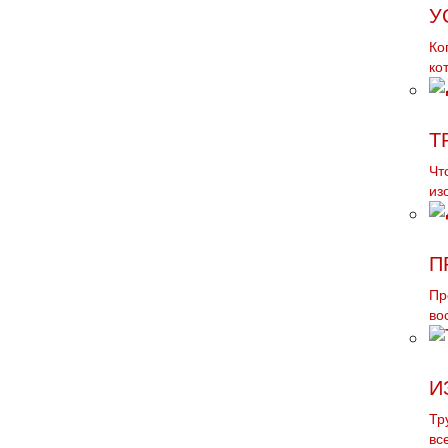
У
Ко
ко
Т
Чт
из
П
Пр
во
И
Тр
вс