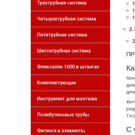
Трехтрубная система
1
1
1
Четырехтрубная система
2.
Пятитрубная система
2
Шеститрубная система
ПР
Ка
Флексален 1000 в штангах
Мон
Комплектующие
дал
ден
Инструмент для монтажа
Жит
раз
Полибутеновые трубы
Тог
С 
Фитинги и элементы