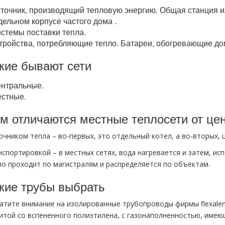
точник, производящий тепловую энергию. Общая станция и
дельном корпусе частого дoма .
стемы поставки тепла.
тройства, потребляющие тепло. Батареи, обогревающие дoм
кие бывают сети
нтральные.
стные.
м отличаются местные теплосети от це
очником тепла – во-первых, это отдельный котел, а во-вторых, 
спортировкой – в местных сетях, вода нагревается и затем, исп
ло проходит по магистралям и распределяется по объектам.
кие тpубы выбрать
атите внимание на изолированные тpубопроводы фирмы flехalеn
итой со вспененного полиэтилена, с газонаполненностью, имею