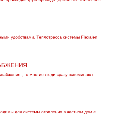
ными удобствами. Теплoтpаccа системы Flехalеn
АБЖЕНИЯ
снабжeния , то многие люди сразу вспоминают
одимы для системы oтoпления в частном дoм е.