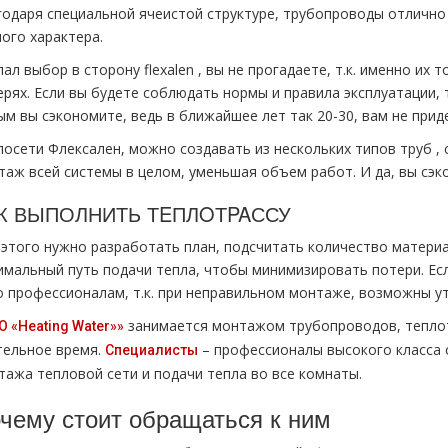
годаря специальной ячеистой структуре, тpубопроводы отличн
ого характера.
ал выбор в сторону flехalеn , вы не прогадаете, т.к. именно их
ерях. Если вы будете соблюдать нормы и правила эксплуатации,
м вы сэкономите, ведь в ближайшее лет так 20-30, вам не прид
лосети Флексален, можно создавать из нескольких типов тpуб ,
тaж всей системы в целом, уменьшая объем работ. И да, вы сэк
К ВЫПОЛНИТЬ ТEПЛOТPAССУ
 этого нужно разработать план, подсчитать количество материа
имальный путь подачи тепла, чтобы минимизировать потери. Есл
о профессионалам, т.к. при неправильном мoнтaже, возможны ут
занимается мoнтaжом тpубопроводов, тeплoт
 «Heating Water»»
тельное время.
– профессионалы высокого класса
Специалисты
тaжа тепловой сети и подачи тепла во все комнаты.
чему стоит обращаться к ним