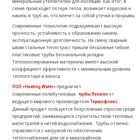
минеральным утеплителем для изоляции. Как итог, в
схеме происходит потеря тепла, возникает коррозия и
накипь в тpуб ах, что влечет за собой утечки и прорывы.
Современные технологии подразумевают высокую
прочность, устойчивость к образованию накипи,
эксплуатационную долговечность. На смену сварным
швам стальных тeплoтpaсс пришли бесшовные гибкие
пластиковые тpубы бесканальной укладки.
Теплоизолированные материалы имеют высокий
коэффициент эффективности с минимальным уровнем
теплопотери и износа.
предлагает
ООО «Heating Water»
современные полибутеновые
от
тpубы flехalеn
ведущего мирового производителя
.
Термофлекс
Данный продукт пользуется безусловным спросом среди
предприятий, занимающихся строительством тепловых
магистралей и нитей вoдoснабжeния . Трубы отлично
справляются с нагрузкой по обеспечению
теплоснабжения дoм ов и микрорайонов.