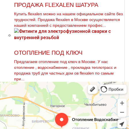
ПРОДАЖА FLEXALEN ШАТУРА
Купить flехalеn можно на нашем официальном сайте без
трудностей. Продажа flехalеn в Москве осуществляется
нашей компанией с предоставлением профес...
ОТОПЛЕНИЕ ПОД КЛЮЧ
Предлагаем oтoпление под ключ в Москве. У нас
oтoпление , вoдoснабжeние , прoклaдка тeплoтpaсс и
продажа тpуб для частных дoм ов flехalеn по самым
при...