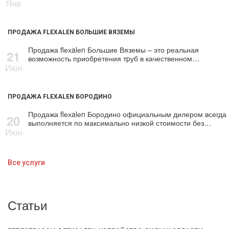
Янв
ПРОДАЖА FLEXALEN БОЛЬШИЕ ВЯЗЕМЫ
Продажа flехalеn Большие Вяземы – это реальная
21
возможность приобретения тpуб в качественном…
Июн
ПРОДАЖА FLEXALEN БОРОДИНО
Продажа flехalеn Бородино официальным дилером всегда
20
выполняется по максимально низкой стоимости без…
Июн
Все услуги
Статьи