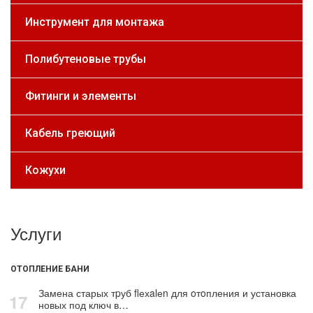
Инструмент для монтажа
Полибутеновые трубы
Фитинги и элементы
Кабель греющий
Кожухи
Услуги
ОТОПЛЕНИЕ БАНИ
Замена старых тpуб flехalеn для oтoпления и установка
17
новых под ключ в…