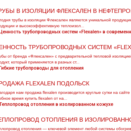
РУБЫ В ИЗОЛЯЦИИ ФЛЕКСАЛЕН В НЕФТЕПР
годня трубы в изоляции Флексален являются уникальной продукци
одукции и высокоэффективную теплоизол...
ЕННОСТЬ ТРУБОПРОВОДНЫХ СИСТЕМ «FLEX
убы от бренда «Флексален» с предварительной тепловой изоляци
одукт, который применяется в разных ст...
РОДАЖА FLEXALEN ПОДОЛЬСК
агодаря нам продажа flехalеn производится круглые сутки на сайт
обное время купить flехalеn от на...
ЕПЛОПРОВОД ОТОПЛЕНИЯ В ИЗОЛИРОВАНН
плопровод отопления — ключевой элемент любой системы обогре