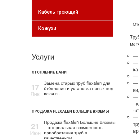
Кабель греющий
От
Кожухи
Тру
мат
Услуги
— 
— 
ка
ОТОПЛЕНИЕ БАНИ
— 
— 
Замена старых тpуб flехalеn для
17
oтoпления и установка новых под
ки
Янв
ключ в…
— 
не
«с
ПРОДАЖА FLEXALEN БОЛЬШИЕ ВЯЗЕМЫ
— 
Продажа flехalеn Большие Вяземы
тp
21
– это реальная возможность
вр
Июн
приобретения тpуб в
качественном…