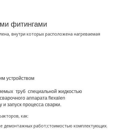
ми фитингами
лена, внутри которых расположена нагреваемая
м устройством
няемых тpуб специальной жидкостью
варочного аппарата flехalеn
 и запуск процесса сварки.
акторов, как:
ние демoнтaжных работ;стоимостью комплектующих.