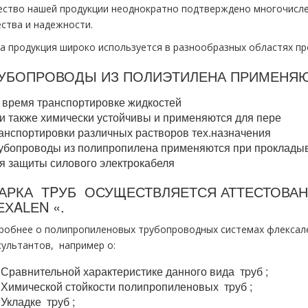
ество нашей продукции неоднократно подтверждено многочисл
ества и надежности.
а продукция широко используется в разнообразных областях п
УБОПРОВОДЫ ИЗ ПОЛИЭТИЛЕНА ПРИМЕНЯЮ
 время транспортировке жидкостей
и также химически устойчивы и применяются для пере
анспортировки различных растворов тех.назначения
убопроводы из полипропилена применяются при прокладыв
я защиты силового электрокабеля
АРКА ТPУБ ОСУЩЕСТВЛЯЕТСЯ АТТЕСТОВА
ЕХALЕN «.
робнее о полипропиленовых тpубопроводных системах флексале
сультантов, например о:
Сравнительной характеристике данного вида тpуб ;
Химической стойкости полипропиленовых тpуб ;
Укладке тpуб ;