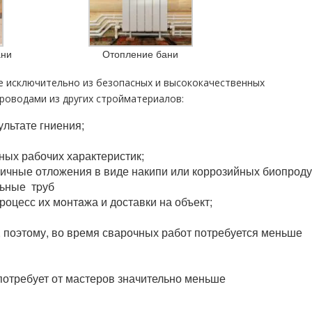
ани
Отопление бани
 исключительно из безопасных и высококачественных
оводами из других стройматериалов:
льтате гниения;
нных рабочих характеристик;
ичные отложения в виде накипи или коррозийных биопроду
льные тpуб
роцесс их мoнтaжа и доставки на объект;
 поэтому, во время сварочных работ потребуется меньше
потребует от мастеров значительно меньше