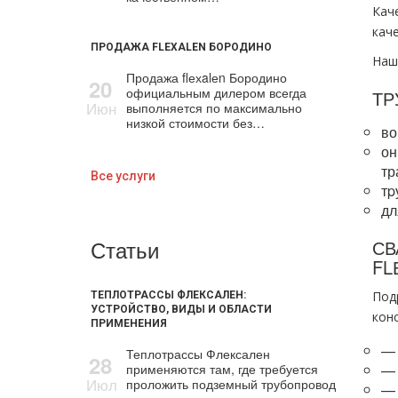
Кач
кач
ПРОДАЖА FLEXALEN БОРОДИНО
Наш
Продажа flехalеn Бородино
20
официальным дилером всегда
ТР
Июн
выполняется по максимально
низкой стоимости без…
во
он
тр
Все услуги
тp
дл
Статьи
СВ
FL
Под
ТЕПЛОТРАССЫ ФЛЕКСАЛЕН:
УСТРОЙСТВО, ВИДЫ И ОБЛАСТИ
кон
ПРИМЕНЕНИЯ
— 
Теплотрассы Флексален
28
применяются там, где требуется
— 
Июл
проложить подземный трубопровод
— 