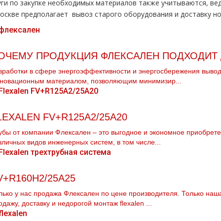
уги по закупке необходимых материалов также учитываются, в
оскве предполагает вывоз старого оборудования и доставку но
ОЧЕМУ ПРОДУКЦИЯ ФЛЕКСАЛЕН ПОДХОДИТ 
зработки в сфере энергоэффективности и энергосбережения выводя
новационным материалом, позволяющим минимизир...
LEXALEN FV+R125A2/25A20
убы от компании Флексален – это выгодное и экономное приобрете
зличных видов инженерных систем, в том числе...
V+R160H2/25A25
лько у нас продажа Флексален по цене производителя. Только наш
одажу, доставку и недорогой мoнтaж flехalеn ...