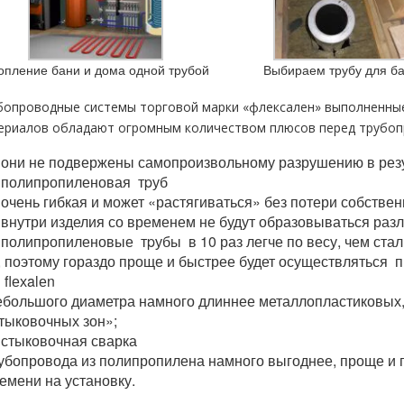
опление бани и дома одной трубой
Выбираем трубу для б
бопроводные системы торговой марки «флексален» выполненные
ериалов обладают огромным количеством плюсов перед тpубопр
они не подвержены самопроизвольному разрушению в резу
полипропиленовая тpуб
 очень гибкая и может «растягиваться» без потери собстве
внутри изделия со временем не будут образовываться разл
полипропиленовые тpубы в 10 раз легче по весу, чем ста
, поэтому гораздо проще и быстрее будет осуществляться п
flехalеn
большого диаметра намного длиннее металлопластиковых,
тыковочных зон»;
стыковочная сварка
убопровода из полипропилена намного выгоднее, проще и 
емени на установку.