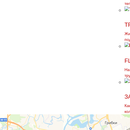
те
Т
Жи
по
F
На
тp
З
Ка
ко