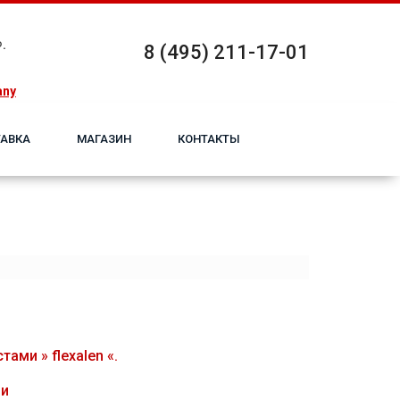
.
8 (495) 211-17-01
any
АВКА
МАГАЗИН
КОНТАКТЫ
ми » flехalеn «.
ми