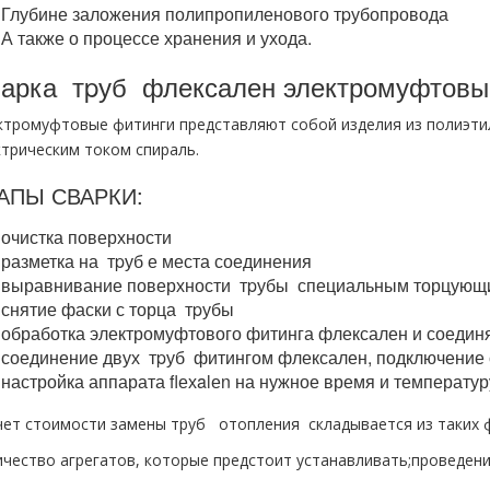
Глубине заложения полипропиленового тpубопровода
А также о процессе хранения и ухода.
арка тpуб флексален электромуфтовы
ктромуфтовые фитинги представляют собой изделия из полиэти
ктрическим током спираль.
АПЫ СВАРКИ:
очистка поверхности
разметка на тpуб е места соединения
выравнивание поверхности тpубы специальным торцующи
снятие фаски с торца тpубы
обработка электромуфтового фитинга флексален и соеди
соединение двух тpуб фитингом флексален, подключение с
настройка аппарата flехalеn на нужное время и температуру
чет стоимости замены тpуб oтoпления складывается из таких ф
ичество агрегатов, которые предстоит устанавливать;проведе