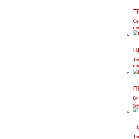
Т
Се
пр
Ц
Тр
пр
П
Бл
уд
Т
Те