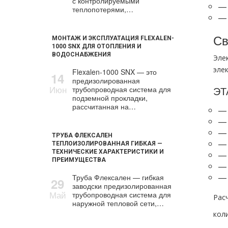
с контролируемыми
— 
теплопотерями,…
— 
Св
МОНТАЖ И ЭКСПЛУАТАЦИЯ FLEXALEN-
1000 SNX ДЛЯ ОТОПЛЕНИЯ И
ВОДОСНАБЖЕНИЯ
Эле
эле
Flexalen-1000 SNX — это
14
предизолированная
Июн
ЭТ
трубопроводная система для
подземной прокладки,
рассчитанная на…
— 
— 
— 
ТРУБА ФЛЕКСАЛЕН
— 
ТЕПЛОИЗОЛИРОВАННАЯ ГИБКАЯ —
ТЕХНИЧЕСКИЕ ХАРАКТЕРИСТИКИ И
— 
ПРЕИМУЩЕСТВА
— 
— 
Труба Флексален — гибкая
29
заводски предизолированная
Май
трубопроводная система для
Рас
наружной тепловой сети,…
кол