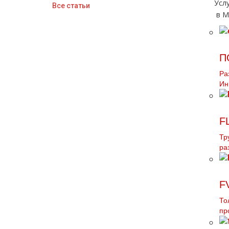
Усл
Все статьи
в М
П
Ра
Ин
F
Тр
ра
F
То
пр