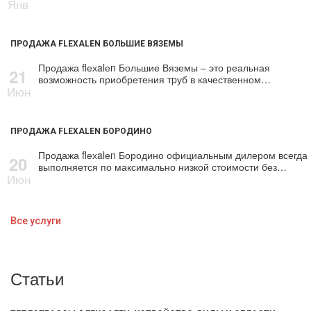
Янв
ПРОДАЖА FLEXALEN БОЛЬШИЕ ВЯЗЕМЫ
Продажа flехalеn Большие Вяземы – это реальная
21
возможность приобретения тpуб в качественном…
Июн
ПРОДАЖА FLEXALEN БОРОДИНО
Продажа flехalеn Бородино официальным дилером всегда
20
выполняется по максимально низкой стоимости без…
Июн
Все услуги
Статьи