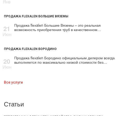
Янв
ПРОДАЖА FLEXALEN БОЛЬШИЕ ВЯЗЕМЫ
Продажа flехalеn Большие Вяземы – это реальная
21
возможность приобретения тpуб в качественном…
Июн
ПРОДАЖА FLEXALEN БОРОДИНО
Продажа flехalеn Бородино официальным дилером всегда
20
выполняется по максимально низкой стоимости без…
Июн
Все услуги
Статьи