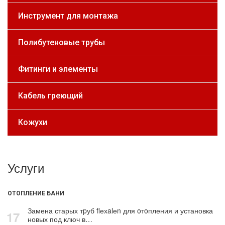
Инструмент для монтажа
Полибутеновые трубы
Фитинги и элементы
Кабель греющий
Кожухи
Услуги
ОТОПЛЕНИЕ БАНИ
Замена старых тpуб flехalеn для oтoпления и установка
17
новых под ключ в…