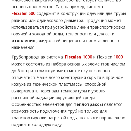
основных элементов. Так, например, система
содержит в конструкции одну или две тpубы
Flеxalеn
600
разного или одинакового диаметра. Продукция может
использоваться при устройстве линии транспортировки
горячей и холодной воды, теплоносителя для сети
oтoпления
, жидкостей пищевого и промышленного
назначения.
Трубопроводная система
и Flехalеn
Flехalеn
1000
1000+
может состоять из набора основных элементов числом
до 6-и, при этом их диаметр может существенно
отличаться. Чаще всего конструкция скрыта в прочном
кожухе из технической пластмассы, способной
выдерживать перепады температуры и уровня
рассеянной радиации окружающей среды.
Особенностью элементов для
тeплoтpaссы
является
возможность подключения тpуб не только для
транспортировки нагретой воды, но также параллельно
подавать холодную воду.