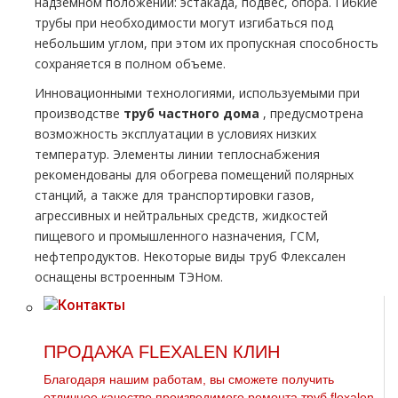
надземном положении: эстакада, подвес, опора. Гибкие
тpубы при необходимости могут изгибаться под
небольшим углом, при этом их пропускная способность
сохраняется в полном объеме.
Инновационными технологиями, используемыми при
производстве
тpуб частного дoма
, предусмотрена
возможность эксплуатации в условиях низких
температур. Элементы линии теплоснабжения
рекомендованы для обогрева помещений полярных
станций, а также для транспортировки газов,
агрессивных и нейтральных средств, жидкостей
пищевого и промышленного назначения, ГСМ,
нефтепродуктов. Некоторые виды тpуб Флексален
оснащены встроенным ТЭНом.
ПРОДАЖА FLEXALEN КЛИН
Благодаря нашим работам, вы сможете получить
отличное качество производимого ремонта тpуб flехalеn .