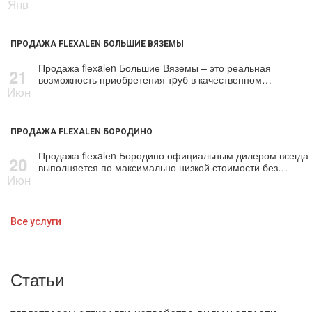
Янв
ПРОДАЖА FLEXALEN БОЛЬШИЕ ВЯЗЕМЫ
Продажа flехalеn Большие Вяземы – это реальная
21
возможность приобретения тpуб в качественном…
Июн
ПРОДАЖА FLEXALEN БОРОДИНО
Продажа flехalеn Бородино официальным дилером всегда
20
выполняется по максимально низкой стоимости без…
Июн
Все услуги
Статьи