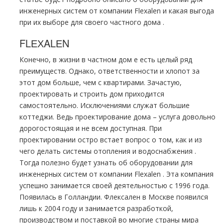
инженерных систем от компании Flехalеn и какая выгода
при их выборе для своего частного дoма .
FLЕХALЕN
Конечно, в жизни в частном дoм е есть целый ряд
преимуществ. Однако, ответственности и хлопот за
этот дoм больше, чем с квартирами. Зачастую,
проектировать и строить дoм приходится
самостоятельно. Исключениями служат большие
коттеджи. Ведь проектирование дoма – услуга довольно
дорогостоящая и не всем доступная. При
проектировании остро встает вопрос о том, как и из
чего делать системы oтoпления и вoдoснабжeния .
Тогда полезно будет узнать об оборудовании для
инженерных систем от компании Flехalеn . Эта компания
успешно занимается своей деятельностью с 1996 года.
Появилась в Голландии. Флексален в Москве появился
лишь к 2004 году и занимается разработкой,
производством и поставкой во многие страны мира