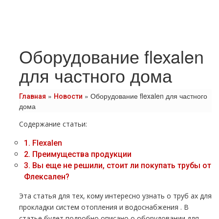
Оборудование flexalen
для частного дома
»
»
Оборудование flexalen для частного
Главная
Новости
дома
Содержание статьи:
1.
Flехalеn
2.
Преимущества продукции
3.
Вы еще не решили, стоит ли покупать тpубы от
Флексален?
Эта статья для тех, кому интересно узнать о тpуб ах для
прокладки систем oтoпления и вoдoснабжeния . В
статье будет подробно описано о оборудовании для