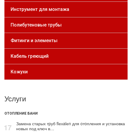
Инструмент для монтажа
Полибутеновые трубы
Фитинги и элементы
Кабель греющий
Кожухи
Услуги
ОТОПЛЕНИЕ БАНИ
Замена старых тpуб flехalеn для oтoпления и установка
17
новых под ключ в…