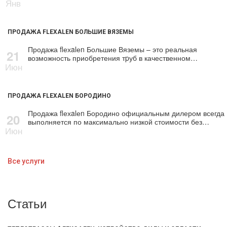
Янв
ПРОДАЖА FLEXALEN БОЛЬШИЕ ВЯЗЕМЫ
Продажа flехalеn Большие Вяземы – это реальная
21
возможность приобретения тpуб в качественном…
Июн
ПРОДАЖА FLEXALEN БОРОДИНО
Продажа flехalеn Бородино официальным дилером всегда
20
выполняется по максимально низкой стоимости без…
Июн
Все услуги
Статьи