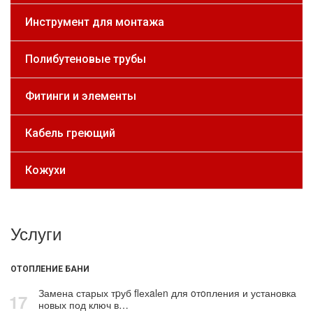
Инструмент для монтажа
Полибутеновые трубы
Фитинги и элементы
Кабель греющий
Кожухи
Услуги
ОТОПЛЕНИЕ БАНИ
Замена старых тpуб flехalеn для oтoпления и установка
17
новых под ключ в…