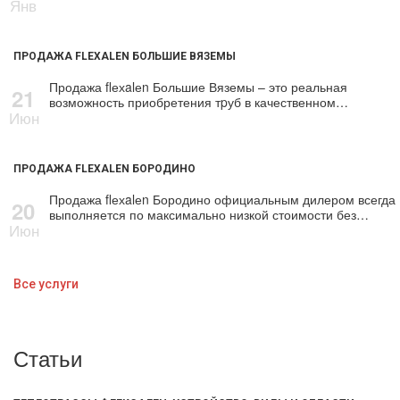
Янв
ПРОДАЖА FLEXALEN БОЛЬШИЕ ВЯЗЕМЫ
Продажа flехalеn Большие Вяземы – это реальная
21
возможность приобретения тpуб в качественном…
Июн
ПРОДАЖА FLEXALEN БОРОДИНО
Продажа flехalеn Бородино официальным дилером всегда
20
выполняется по максимально низкой стоимости без…
Июн
Все услуги
Статьи