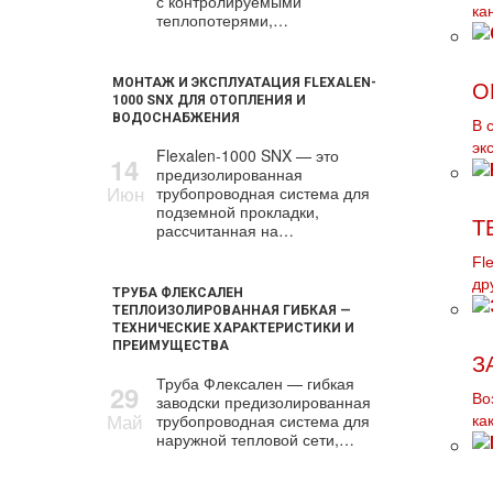
с контролируемыми
ка
теплопотерями,…
МОНТАЖ И ЭКСПЛУАТАЦИЯ FLEXALEN-
О
1000 SNX ДЛЯ ОТОПЛЕНИЯ И
ВОДОСНАБЖЕНИЯ
В 
эк
Flexalen-1000 SNX — это
14
предизолированная
Июн
трубопроводная система для
подземной прокладки,
Т
рассчитанная на…
Fl
др
ТРУБА ФЛЕКСАЛЕН
ТЕПЛОИЗОЛИРОВАННАЯ ГИБКАЯ —
ТЕХНИЧЕСКИЕ ХАРАКТЕРИСТИКИ И
ПРЕИМУЩЕСТВА
З
Труба Флексален — гибкая
29
Во
заводски предизолированная
Май
трубопроводная система для
ка
наружной тепловой сети,…