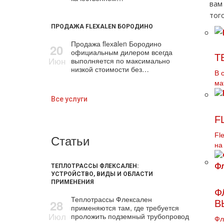
вам
тог
ПРОДАЖА FLEXALEN БОРОДИНО
Продажа flехalеn Бородино
20
официальным дилером всегда
Т
Июн
выполняется по максимально
низкой стоимости без…
В 
ма
Все услуги
F
Fl
Статьи
на
ТЕПЛОТРАССЫ ФЛЕКСАЛЕН:
УСТРОЙСТВО, ВИДЫ И ОБЛАСТИ
ПРИМЕНЕНИЯ
Ф
Теплотрассы Флексален
28
В
применяются там, где требуется
Июл
проложить подземный трубопровод
Фл