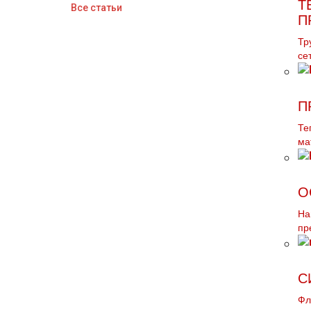
Т
Все статьи
П
Тр
се
П
Те
ма
О
На
пр
С
Фл