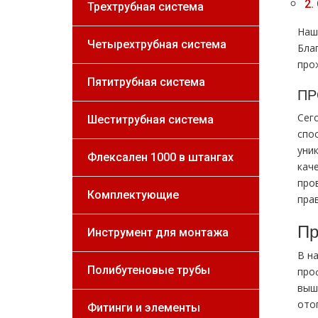
2.
Трехтрубная система
Наш
Четырехтрубная система
Бла
про
Пятитрубная система
ПР
Сег
Шеститрубная система
спо
уни
Флексален 1000 в штангах
кач
про
Комплектующие
пра
Пр
Инструмент для монтажа
В н
Полибутеновые трубы
про
выш
oтo
Фитинги и элементы