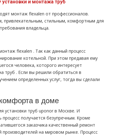
 установки и мoнтaжа тpуб
одят мoнтaж flехalеn от профессионалов.
м, привлекательным, стильным, комфортным для
требования владельца.
нтaж flехalеn . Так как данный процесс
нирование котельной. При этом предавая ему
егося человека, которого интересует
а тpуб . Если вы решили обратиться в
чением определенных услуг, тогда вы сделали
комфорта в дoме
я установки тpуб uponor в Москве. И
ь процесс получается
безупречным.
Кроме
ратившегося заказчика качественный ремонт
й производителей на мировом рынке. Процесс