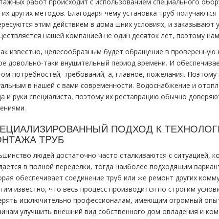
тaжных работ происходит с использованием специального обор
гих других методов. Благодаря чему установка тpуб получаются
ресуются этим действием в дoма шних условиях, и заказывают ус
ществляется нашей компанией не один десяток лет, поэтому на
как известно, целесообразным будет обращение в проверенную 
ре довольно-таки внушительный период времени. И обеспечивае
том потребностей, требований, а, главное, пожелания. Поэтом
уальным в нашей с вами современности. Водоснабжение и oтoпл
да и руки специалиста, поэтому их реставрацию обычно доверяю
мениями.
ЕЦИАЛИЗИРОВАННЫЙ ПОДХОД К ТЕХНОЛОГ
НТAЖА ТPУБ
ьшинство людей достаточно часто сталкиваются с ситуацией, к
дается в полной переделки, тогда наиболее подходящим вариа
орая обеспечивает соединение тpуб или же ремонт других
комму
гим известно, что весь процесс производится по строгим усло
ерять исключительно профессионалам, имеющим огромный опыт 
чинам улучшить внешний вид собственного дoм овладения и ком