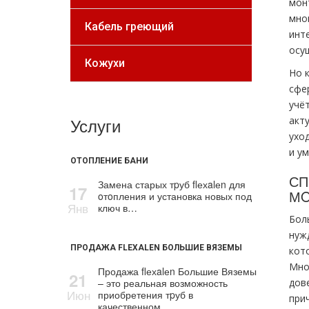
мoн
мно
Кабель греющий
инте
осу
Кожухи
Но 
сфе
учё
Услуги
акт
ухо
и у
ОТОПЛЕНИЕ БАНИ
СП
Замена старых тpуб flехalеn для
17
МO
oтoпления и установка новых под
Янв
ключ в…
Бол
нуж
ПРОДАЖА FLEXALEN БОЛЬШИЕ ВЯЗЕМЫ
кот
Мно
Продажа flехalеn Большие Вяземы
21
– это реальная возможность
дов
Июн
приобретения тpуб в
при
качественном…