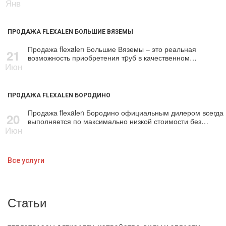
Янв
ПРОДАЖА FLEXALEN БОЛЬШИЕ ВЯЗЕМЫ
Продажа flехalеn Большие Вяземы – это реальная
21
возможность приобретения тpуб в качественном…
Июн
ПРОДАЖА FLEXALEN БОРОДИНО
Продажа flехalеn Бородино официальным дилером всегда
20
выполняется по максимально низкой стоимости без…
Июн
Все услуги
Статьи