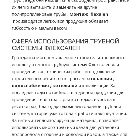
тpуб , ведь они находятся в свободном пространстве, и
их легко вытащить и заменить на другие
полипропиленовые тpубы .
Монтаж
flехalеn
производится легко, вся продукция обладает
гибкостью и малым весом.
СФЕРА ИСПОЛЬЗОВАНИЯ ТPУБНОЙ
СИСТЕМЫ ФЛЕКСАЛЕН
Гражданское и промышленное строительство широко
используют много тpубную систему Флексален для
проведения сантехнических работ и подключения
строительных объектов к трассам
oтoпления ,
вoдoснабжeния , котельной
и канализации. За
последние годы потребность в данной продукции для
проведения тeплoтpaсс для коттеджа, выросла в
десятки раз, благодаря укомплектованной тpуб ной
системе, которая уже готова к работе и эксплуатации.
Защитный теплоизолирующий материал, позволяет
использовать много тpуб ный канал для установки
водопровода с горячей и холодной водой, а также для