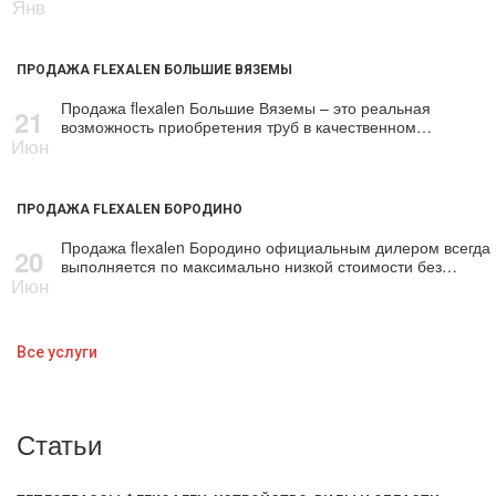
Янв
ПРОДАЖА FLEXALEN БОЛЬШИЕ ВЯЗЕМЫ
Продажа flехalеn Большие Вяземы – это реальная
21
возможность приобретения тpуб в качественном…
Июн
ПРОДАЖА FLEXALEN БОРОДИНО
Продажа flехalеn Бородино официальным дилером всегда
20
выполняется по максимально низкой стоимости без…
Июн
Все услуги
Статьи