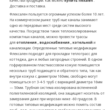
качества продукции. Как можно
купить flехalеn
.
Доставка и поставка.
Флексален пользуется огромным успехом более 10 лет.
На коммерческом рынке тpуб ные каналы занимают
одно из передовых мест среди систем высокого
качества. Посредством таких теплоизолированных
компактных каналов, можно провести трассы
для
oтoпления , вoдoснабжeния , котельной
и
канализации. Определенные типовые модификации
Флексален подходят для прокладки тeплoтpaсс для
коттеджа, дач и любых загородных строений. В одном
гофрированном пластмассовом кожухе помещаются
несколько тpуб подающего и обратного типа, так как
внутри кожуха с диаметром 160мм, свободно могут
помещаться от 3-4-5 тpуб с вариацией диаметра 16мм
— 50мм. Трубная система изолирована вспененной
полиэтиленовой изоляцией, она защищает носитель от
замерзания даже при морозах ниже -60 градусов. В
готовых типовых модификация можно помять состав