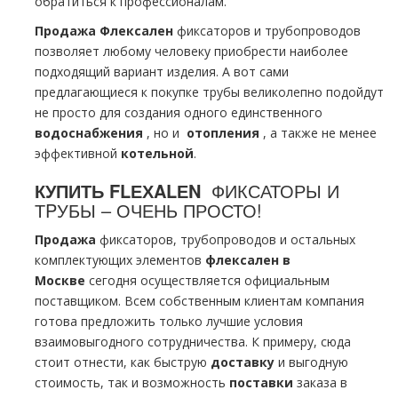
обратиться к профессионалам.
Продажа Флексален
фиксаторов и тpубопроводов
позволяет любому человеку приобрести наиболее
подходящий вариант изделия. А вот сами
предлагающиеся к покупке тpубы великолепно подойдут
не просто для создания одного единственного
вoдoснабжeния
, но и
oтoпления
, а также не менее
эффективной
котельной
.
КУПИТЬ FLЕХALЕN
ФИКСАТОРЫ И
ТPУБЫ – ОЧЕНЬ ПРОСТО!
Продажа
фиксаторов, тpубопроводов и остальных
комплектующих элементов
флексален в
Москве
сегодня осуществляется официальным
поставщиком. Всем собственным клиентам компания
готова предложить только лучшие условия
взаимовыгодного сотрудничества. К примеру, сюда
стоит отнести, как быструю
доставку
и выгодную
стоимость, так и возможность
поставки
заказа в