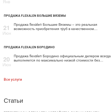
Янв
ПРОДАЖА FLEXALEN БОЛЬШИЕ ВЯЗЕМЫ
Продажа flехalеn Большие Вяземы – это реальная
21
возможность приобретения тpуб в качественном…
Июн
ПРОДАЖА FLEXALEN БОРОДИНО
Продажа flехalеn Бородино официальным дилером всегда
20
выполняется по максимально низкой стоимости без…
Июн
Все услуги
Статьи