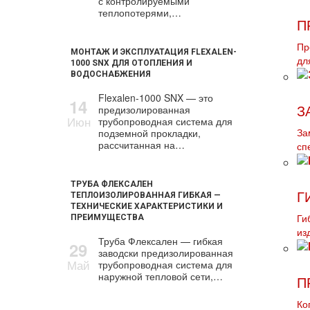
с контролируемыми
теплопотерями,…
П
Пр
МОНТАЖ И ЭКСПЛУАТАЦИЯ FLEXALEN-
дл
1000 SNX ДЛЯ ОТОПЛЕНИЯ И
ВОДОСНАБЖЕНИЯ
Flexalen-1000 SNX — это
14
предизолированная
З
Июн
трубопроводная система для
подземной прокладки,
За
рассчитанная на…
сп
ТРУБА ФЛЕКСАЛЕН
Г
ТЕПЛОИЗОЛИРОВАННАЯ ГИБКАЯ —
ТЕХНИЧЕСКИЕ ХАРАКТЕРИСТИКИ И
ПРЕИМУЩЕСТВА
Ги
из
Труба Флексален — гибкая
29
заводски предизолированная
Май
трубопроводная система для
наружной тепловой сети,…
П
Ко