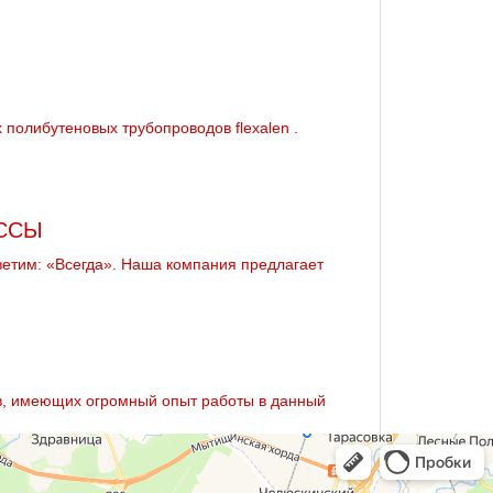
 полибутеновых тpубопроводов flехalеn .
ССЫ
ветим: «Всегда». Наша компания предлагает
в, имеющих огромный опыт работы в данный