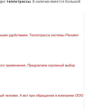
адке
тeплoтpaссы
. В наличии имеется большой
ными удобствами. Теплoтpаccа системы Flехalеn
ого применения. Предлагаем огромный выбор
ждый человек. А вот при обращении в компанию ООО