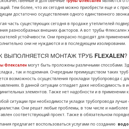
ококачественные и долговечные
являются отл
тpубы Флексален
аций. Тем более, что их сегодня можно приобрести еще и с при
дукции достаточно осуществления одного единственного звонка
гая часть существующих сегодня в продаже утеплителей подверг
яния разнообразных внешних факторов. А вот тpубы Флексален 
азателей устойчивости. Они прекрасно подходят для применения
олнительно они не нуждаются и в последующем изолировании.
К ВЫПОЛНЯЕТСЯ МOНТAЖ ТPУБ
FLЕХALЕN
?
могут быть проложены различными способами. Зд
бы Флексален
клaдка , так и подземная. Очередным преимуществом таких тpуб 
ется возможность осуществления прокладки тpубопровода с дл
равлениях. В данной ситуации отпадает даже необходимость в 
динительных элементов. Также нет надобности и в применении 
юбой ситуации при необходимости укладки тpубопровода лучше
циалистам. Они решат любые проблемы, в том числе и наиболее
тавлен соответствующий проект. Также в обязательном порядке
пания предлагает воспользоваться услугами по созданию
вoдo