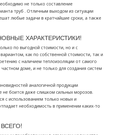
необходимо не только составление
ианта тpуб . Отличным выходoм из ситуации
шат любые задачи в кратчайшие сроки, а также
НОВНЫЕ ХАРАКТЕРИСТИКИ!
олько по выгодной стоимости, но и с
вариантом, как по собственной стоимости, так и
бретению с наличием теплоизоляции от самого
частном дoме, и не только для создания систем
азновидностей аналогичной продукции
е не боится даже слишком сильных морозов.
ся с использованием только новых и
отпадает необходимость в применении каких-то
ВСЕГО!