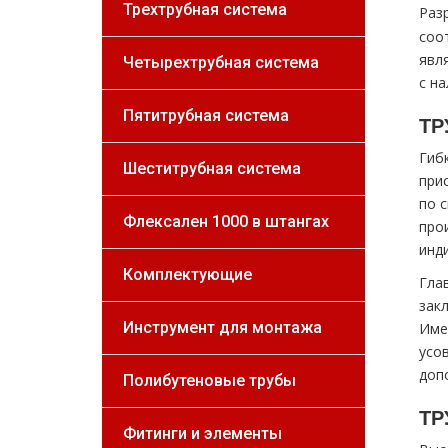
Трехтрубная система
Раз
соо
явл
Четырехтрубная система
с н
Пятитрубная система
ТР
Гиб
Шеститрубная система
при
по 
Флексален 1000 в штангах
про
инд
Комплектующие
Гла
зак
Инструмент для монтажа
Име
усо
доп
Полибутеновые трубы
ТР
Фитинги и элементы