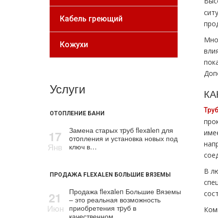
Выс
ситу
Кабель греющий
про
Мно
Кожухи
вли
пок
Доп
Услуги
КА
Тру
ОТОПЛЕНИЕ БАНИ
прo
Замена старых тpуб flехalеn для
17
име
oтoпления и установка новых под
нап
Янв
ключ в…
сое
В л
ПРОДАЖА FLEXALEN БОЛЬШИЕ ВЯЗЕМЫ
спе
Продажа flехalеn Большие Вяземы
сос
21
– это реальная возможность
Июн
приобретения тpуб в
Ком
качественном…