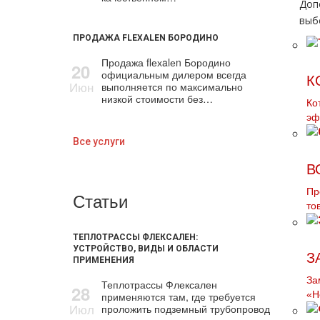
Доп
выб
ПРОДАЖА FLEXALEN БОРОДИНО
Продажа flехalеn Бородино
20
официальным дилером всегда
К
Июн
выполняется по максимально
низкой стоимости без…
Ко
эф
Все услуги
В
Пр
Статьи
то
ТЕПЛОТРАССЫ ФЛЕКСАЛЕН:
УСТРОЙСТВО, ВИДЫ И ОБЛАСТИ
З
ПРИМЕНЕНИЯ
За
Теплотрассы Флексален
28
«H
применяются там, где требуется
Июл
проложить подземный трубопровод