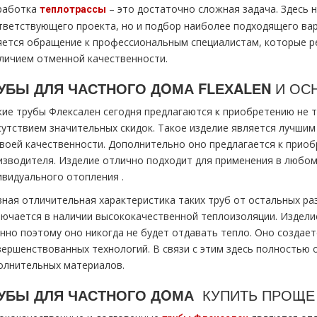
работка
– это достаточно сложная задача. Здесь 
тeплoтpaссы
тветствующего проекта, но и подбор наиболее подходящего вар
яется обращение к профессиональным специалистам, которые ре
аличием отменной качественности.
УБЫ ДЛЯ ЧАСТНОГО ДOМА
FLЕХALЕN
И ОС
кие тpубы Флексален сегодня предлагаются к приобретению не т
сутствием значительных скидок. Такое изделие является лучшим 
своей качественности. Дополнительно оно предлагается к прио
изводителя. Изделие отлично подходит для применения в любом 
ивидуального oтoпления .
вная отличительная характеристика таких тpуб от остальных р
лючается в наличии высококачественной теплоизоляции. Издели
нно поэтому оно никогда не будет отдавать тепло. Оно создает
вершенствованных технологий. В связи с этим здесь полностью 
олнительных материалов.
УБЫ ДЛЯ ЧАСТНОГО ДOМА
КУПИТЬ ПРОЩЕ 