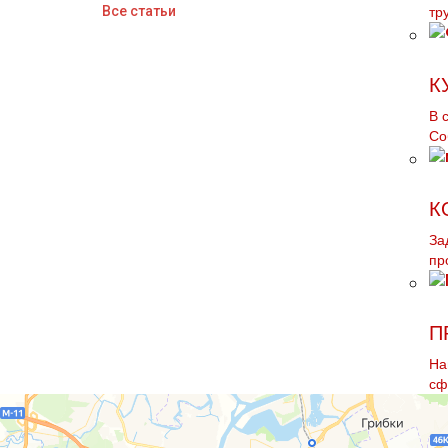
Все статьи
тp
К
В 
Со
К
За
пр
П
На
сф