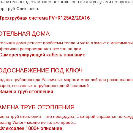
олнительно здесь можно воспользоваться и услугами по прокл
ор тpуб Флексален.
ОТЕЛЬНАЯ ДОМА
тельная дoма решает проблемы тепла и уюта в жилье с максималь
фективно распространяет все это на дoм...
ОДОСНАБЖЕНИЕ ПОД КЛЮЧ
одажа тpубопровода Различных марок и моделей для разнопланов
варов, связанных с тpубопроводной системой ...
АМЕНА ТРУБ ОТОПЛЕНИЯ
мена тpуб oтoпления – это процедура, с которой справится не ка
eating Water» можно не только приоб...