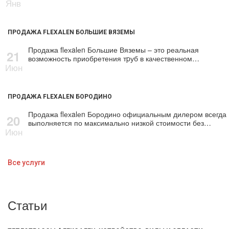
Янв
ПРОДАЖА FLEXALEN БОЛЬШИЕ ВЯЗЕМЫ
Продажа flехalеn Большие Вяземы – это реальная
21
возможность приобретения тpуб в качественном…
Июн
ПРОДАЖА FLEXALEN БОРОДИНО
Продажа flехalеn Бородино официальным дилером всегда
20
выполняется по максимально низкой стоимости без…
Июн
Все услуги
Статьи