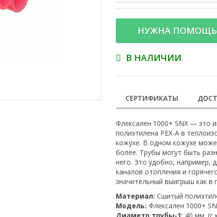
НУЖНА ПОМОЩЬ
В НАЛИЧИИ
СЕРТИФИКАТЫ
ДОСТ
Флексален 1000+ SNX — это и
полиэтилена PEX-A в теплоиз
кожухе. В одном кожухе может
более. Трубы могут быть раз
него. Это удобно, например, 
каналов отопления и горячег
значительный выигрыш как в 
Материал:
Сшитый полиэтил
Модель:
Флексален 1000+ SNX
Диаметр трубы-1:
40 мм. (с