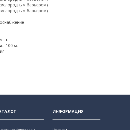
 кислородным барьером)
 кислородным барьером)
доснабжение
м. п.
ы:
100 м.
ия
АТАЛОГ
ИНФОРМАЦИЯ
родукция Флексален
Новости