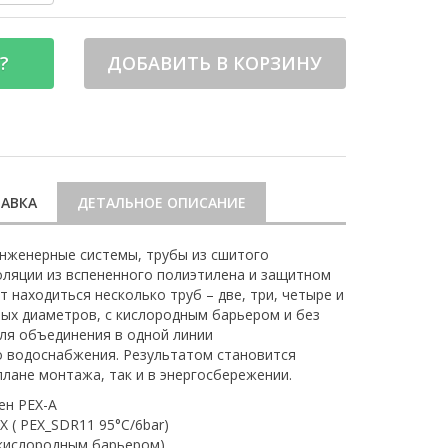
?
ДОБАВИТЬ В КОРЗИНУ
АВКА
ДЕТАЛЬНОЕ ОПИСАНИЕ
нженерные системы, трубы из сшитого
оляции из вспененного полиэтилена и защитном
 находиться несколько труб – две, три, четыре и
ных диаметров, с кислородным барьером и без
для объединения в одной линии
о водоснабжения. Результатом становится
плане монтажа, так и в энергосбережении.
ен PEX-A
 ( PEX_SDR11 95°C/6bar)
 кислородным барьером)