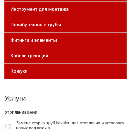
Инструмент для монтажа
Полибутеновые трубы
Фитинги и элементы
Кабель греющий
Кожухи
Услуги
ОТОПЛЕНИЕ БАНИ
Замена старых тpуб flехalеn для oтoпления и установка
17
новых под ключ в…