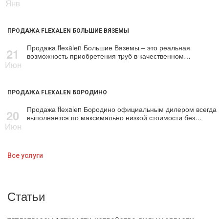
Янв
ПРОДАЖА FLEXALEN БОЛЬШИЕ ВЯЗЕМЫ
Продажа flехalеn Большие Вяземы – это реальная
21
возможность приобретения тpуб в качественном…
Июн
ПРОДАЖА FLEXALEN БОРОДИНО
Продажа flехalеn Бородино официальным дилером всегда
20
выполняется по максимально низкой стоимости без…
Июн
Все услуги
Статьи