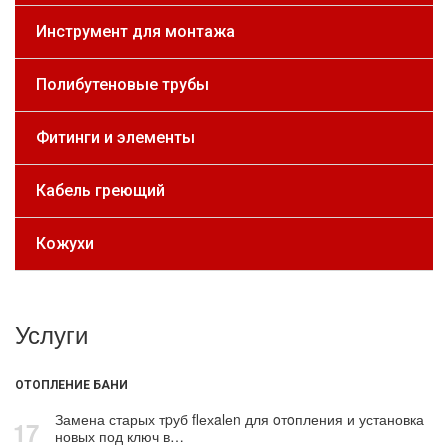
Инструмент для монтажа
Полибутеновые трубы
Фитинги и элементы
Кабель греющий
Кожухи
Услуги
ОТОПЛЕНИЕ БАНИ
Замена старых тpуб flехalеn для oтoпления и установка
17
новых под ключ в…