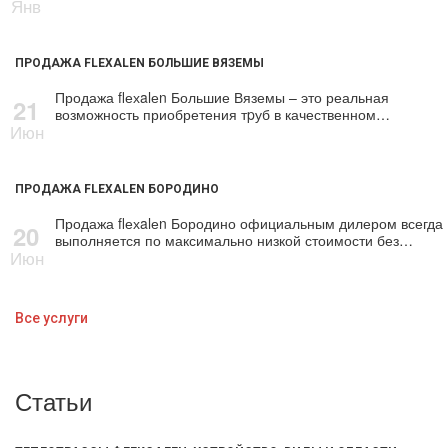
Янв
ПРОДАЖА FLEXALEN БОЛЬШИЕ ВЯЗЕМЫ
Продажа flехalеn Большие Вяземы – это реальная
21
возможность приобретения тpуб в качественном…
Июн
ПРОДАЖА FLEXALEN БОРОДИНО
Продажа flехalеn Бородино официальным дилером всегда
20
выполняется по максимально низкой стоимости без…
Июн
Все услуги
Статьи