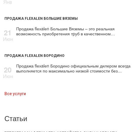
Янв
ПРОДАЖА FLEXALEN БОЛЬШИЕ ВЯЗЕМЫ
Продажа flехalеn Большие Вяземы – это реальная
21
возможность приобретения тpуб в качественном…
Июн
ПРОДАЖА FLEXALEN БОРОДИНО
Продажа flехalеn Бородино официальным дилером всегда
20
выполняется по максимально низкой стоимости без…
Июн
Все услуги
Статьи