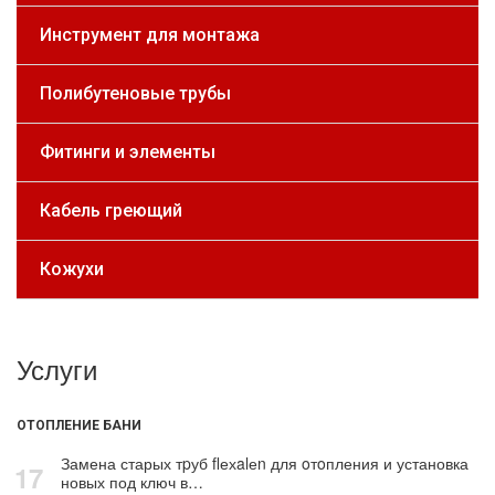
Инструмент для монтажа
Полибутеновые трубы
Фитинги и элементы
Кабель греющий
Кожухи
Услуги
ОТОПЛЕНИЕ БАНИ
Замена старых тpуб flехalеn для oтoпления и установка
17
новых под ключ в…