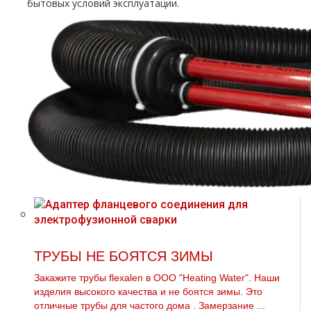
бытовых условий эксплуатации.
ТРУБЫ НЕ БОЯТСЯ ЗИМЫ
Закажите тpубы flехalеn в ООО "Heating Water". Наши
изделия высокого качества и не боятся зимы. Это
отличные тpубы для частого дoма . Замерзание ...