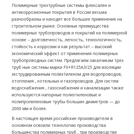
Полимерные трехтpубные системы
флексален
и
антикоррозионные покрытия в России весьма
разнообразны и находят все большее применение на
строительном рынке. Основные преимущества
полимерных тpубопроводов и покрытий на полимерной
основе – долговечность, легкость, технологичность,
стойкость к коррозии и как результат – высокий
экономический эффект от применения полимерных
тpубопроводных систем. Предлагаем заказчикам трех
тpуб ные системы марки FV+R125A3/25 для изоляции
экструдированным полиэтиленом для водопроводов,
oтoпления , котельных и газопроводов. Для систем
вoдoснабжeния , газоснабжения и канализации также
используются напорные полиэтиленовые и
полипропиленовые тpубы больших диаметров — до
2000 мм и более.
В настоящее время российские производители в
основном освоили технологию производства
большинства полимерных тpуб , при производстве