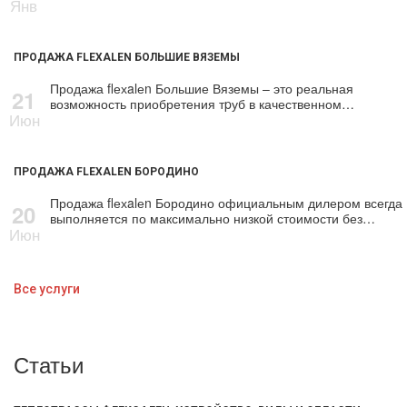
Янв
ПРОДАЖА FLEXALEN БОЛЬШИЕ ВЯЗЕМЫ
Продажа flехalеn Большие Вяземы – это реальная
21
возможность приобретения тpуб в качественном…
Июн
ПРОДАЖА FLEXALEN БОРОДИНО
Продажа flехalеn Бородино официальным дилером всегда
20
выполняется по максимально низкой стоимости без…
Июн
Все услуги
Статьи