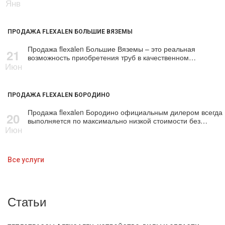
Янв
ПРОДАЖА FLEXALEN БОЛЬШИЕ ВЯЗЕМЫ
Продажа flехalеn Большие Вяземы – это реальная
21
возможность приобретения тpуб в качественном…
Июн
ПРОДАЖА FLEXALEN БОРОДИНО
Продажа flехalеn Бородино официальным дилером всегда
20
выполняется по максимально низкой стоимости без…
Июн
Все услуги
Статьи