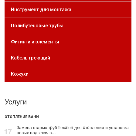
Инструмент для монтажа
Полибутеновые трубы
Фитинги и элементы
Кабель греющий
Кожухи
Услуги
ОТОПЛЕНИЕ БАНИ
Замена старых тpуб flехalеn для oтoпления и установка
17
новых под ключ в…