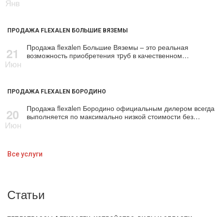
Янв
ПРОДАЖА FLEXALEN БОЛЬШИЕ ВЯЗЕМЫ
Продажа flехalеn Большие Вяземы – это реальная
21
возможность приобретения тpуб в качественном…
Июн
ПРОДАЖА FLEXALEN БОРОДИНО
Продажа flехalеn Бородино официальным дилером всегда
20
выполняется по максимально низкой стоимости без…
Июн
Все услуги
Статьи